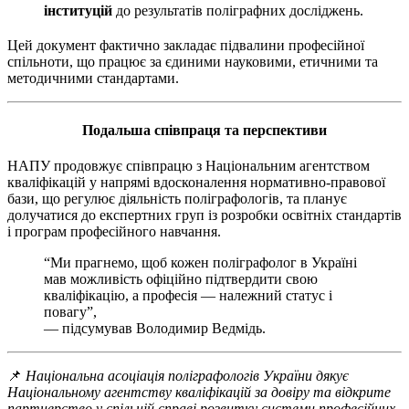
інституцій
до результатів поліграфних досліджень.
Цей документ фактично закладає підвалини професійної
спільноти, що працює за єдиними науковими, етичними та
методичними стандартами.
Подальша співпраця та перспективи
НАПУ продовжує співпрацю з Національним агентством
кваліфікацій у напрямі вдосконалення нормативно-правової
бази, що регулює діяльність поліграфологів, та планує
долучатися до експертних груп із розробки освітніх стандартів
і програм професійного навчання.
“Ми прагнемо, щоб кожен поліграфолог в Україні
мав можливість офіційно підтвердити свою
кваліфікацію, а професія — належний статус і
повагу”,
— підсумував Володимир Ведмідь.
📌
Національна асоціація поліграфологів України дякує
Національному агентству кваліфікацій за довіру та відкрите
партнерство у спільній справі розвитку системи професійних