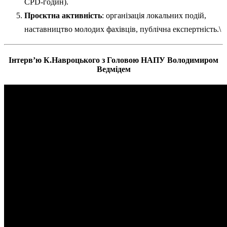
CPD-годин).
Проєктна активність
: організація локальних подій,
наставництво молодих фахівців, публічна експертність.\
Інтерв’ю К.Навроцького з Головою НАПУ Володимиром
Ведмідем