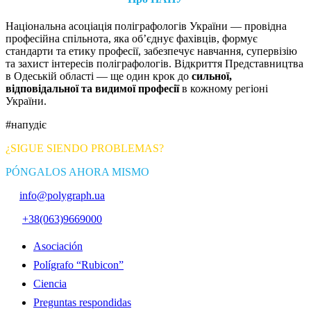
Національна асоціація поліграфологів України — провідна
професійна спільнота, яка об’єднує фахівців, формує
стандарти та етику професії, забезпечує навчання, супервізію
та захист інтересів поліграфологів. Відкриття Представництва
в Одеській області — ще один крок до
сильної,
відповідальної та видимої професії
в кожному регіоні
України.
#напудіє
¿SIGUE SIENDO PROBLEMAS?
PÓNGALOS AHORA MISMO
info@polygraph.ua
+38(063)9669000
Asociación
Polígrafo “Rubicon”
Ciencia
Preguntas respondidas