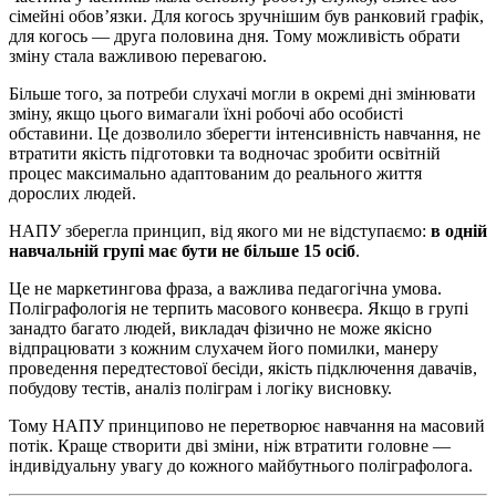
сімейні обов’язки. Для когось зручнішим був ранковий графік,
для когось — друга половина дня. Тому можливість обрати
зміну стала важливою перевагою.
Більше того, за потреби слухачі могли в окремі дні змінювати
зміну, якщо цього вимагали їхні робочі або особисті
обставини. Це дозволило зберегти інтенсивність навчання, не
втратити якість підготовки та водночас зробити освітній
процес максимально адаптованим до реального життя
дорослих людей.
НАПУ зберегла принцип, від якого ми не відступаємо:
в одній
навчальній групі має бути не більше 15 осіб
.
Це не маркетингова фраза, а важлива педагогічна умова.
Поліграфологія не терпить масового конвеєра. Якщо в групі
занадто багато людей, викладач фізично не може якісно
відпрацювати з кожним слухачем його помилки, манеру
проведення передтестової бесіди, якість підключення давачів,
побудову тестів, аналіз поліграм і логіку висновку.
Тому НАПУ принципово не перетворює навчання на масовий
потік. Краще створити дві зміни, ніж втратити головне —
індивідуальну увагу до кожного майбутнього поліграфолога.