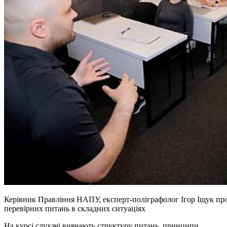
Керівник Правління НАПУ, експерт-поліграфолог Ігор Іщук пр
перевірних питань в складних ситуаціях
На курсі слухачі вивчають структуру питань, принципи