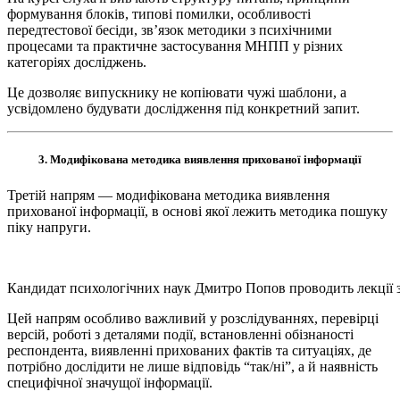
формування блоків, типові помилки, особливості
передтестової бесіди, зв’язок методики з психічними
процесами та практичне застосування МНПП у різних
категоріях досліджень.
Це дозволяє випускнику не копіювати чужі шаблони, а
усвідомлено будувати дослідження під конкретний запит.
3. Модифікована методика виявлення прихованої інформації
Третій напрям — модифікована методика виявлення
прихованої інформації, в основі якої лежить методика пошуку
піку напруги.
Кандидат психологічних наук Дмитро Попов проводить лекції з
Цей напрям особливо важливий у розслідуваннях, перевірці
версій, роботі з деталями події, встановленні обізнаності
респондента, виявленні прихованих фактів та ситуаціях, де
потрібно дослідити не лише відповідь “так/ні”, а й наявність
специфічної значущої інформації.