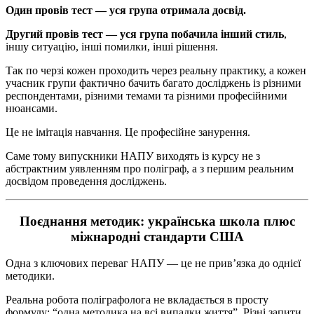
Один провів тест — уся група отримала досвід.
Другий провів тест — уся група побачила інший стиль
,
іншу ситуацію, інші помилки, інші рішення.
Так по черзі кожен проходить через реальну практику, а кожен
учасник групи фактично бачить багато досліджень із різними
респондентами, різними темами та різними професійними
нюансами.
Це не імітація навчання. Це професійне занурення.
Саме тому випускники НАПУ виходять із курсу не з
абстрактним уявленням про поліграф, а з першим реальним
досвідом проведення досліджень.
Поєднання методик: українська школа плюс
міжнародні стандарти США
Одна з ключових переваг НАПУ — це не прив’язка до однієї
методики.
Реальна робота поліграфолога не вкладається в просту
формулу: “одна методика на всі випадки життя”. Різні запити