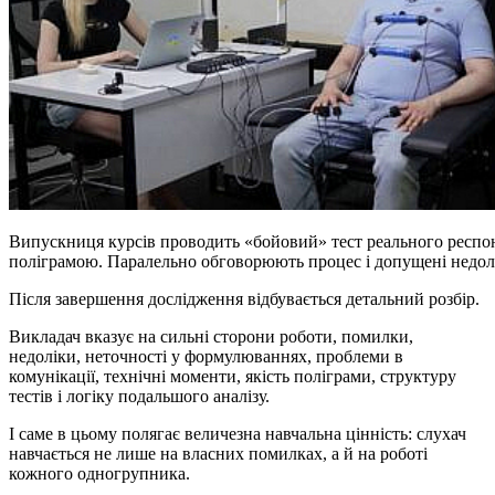
Випускниця курсів проводить «бойовий» тест реального респонде
поліграмою. Паралельно обговорюють процес і допущені недол
Після завершення дослідження відбувається детальний розбір.
Викладач вказує на сильні сторони роботи, помилки,
недоліки, неточності у формулюваннях, проблеми в
комунікації, технічні моменти, якість поліграми, структуру
тестів і логіку подальшого аналізу.
І саме в цьому полягає величезна навчальна цінність: слухач
навчається не лише на власних помилках, а й на роботі
кожного одногрупника.