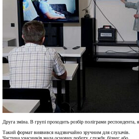
Друга зміна. В групі проходить розбір поліграми респондента, 
Такий формат виявився надзвичайно зручним для слухачів.
Частина учасників мала основну роботу, службу, бізнес або