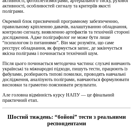
активності, фотоплетизмограми, артеріального тиску, рухової
активності, особливостей сигналу та критеріїв якості
поліграми.
Окремий блок присвячений програмному забезпеченню,
правильному кріпленню давачів, налаштуванню обладнання,
контролю сигналу, виявленню артефактів та технічній стороні
дослідження. Адже поліграфолог не може бути лише
“психологом із питаннями”. Він має розуміти, що саме
реєструє обладнання, як формується запис, де закінчується
якісна поліграма і починається технічний шум.
Після цього починається методична частина: слухачі вивчають
українські та міжнародні підходи, пишуть тести, працюють із
фабулами, розбирають типові помилки, проводять навчальні
дослідження, аналізують поліграми, навчаються формулювати
висновки та грамотно пояснювати результати.
Але головна відмінність курсу НАПУ — це фінальний
практичний етап.
Шостий тиждень: “бойові” тести з реальними
респондентами