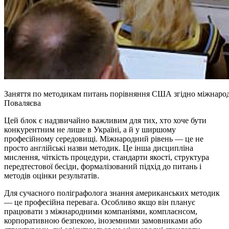
Заняття по методикам питань порівняння США згідно міжнарод
Поваляєва
Цей блок є надзвичайно важливим для тих, хто хоче бути
конкурентним не лише в Україні, а й у ширшому
професійному середовищі. Міжнародний рівень — це не
просто англійські назви методик. Це інша дисципліна
мислення, чіткість процедури, стандарти якості, структура
передтестової бесіди, формалізований підхід до питань і
методів оцінки результатів.
Для сучасного поліграфолога знання американських методик
— це професійна перевага. Особливо якщо він планує
працювати з міжнародними компаніями, комплаєнсом,
корпоративною безпекою, іноземними замовниками або