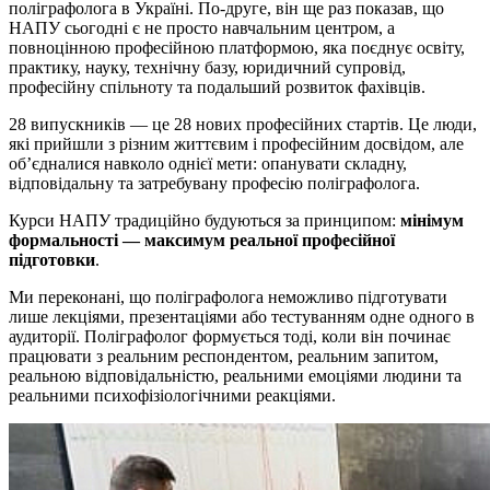
поліграфолога в Україні. По-друге, він ще раз показав, що
НАПУ сьогодні є не просто навчальним центром, а
повноцінною професійною платформою, яка поєднує освіту,
практику, науку, технічну базу, юридичний супровід,
професійну спільноту та подальший розвиток фахівців.
28 випускників — це 28 нових професійних стартів. Це люди,
які прийшли з різним життєвим і професійним досвідом, але
об’єдналися навколо однієї мети: опанувати складну,
відповідальну та затребувану професію поліграфолога.
Курси НАПУ традиційно будуються за принципом:
мінімум
формальності — максимум реальної професійної
підготовки
.
Ми переконані, що поліграфолога неможливо підготувати
лише лекціями, презентаціями або тестуванням одне одного в
аудиторії. Поліграфолог формується тоді, коли він починає
працювати з реальним респондентом, реальним запитом,
реальною відповідальністю, реальними емоціями людини та
реальними психофізіологічними реакціями.