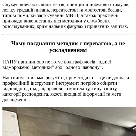
Слухачі вивчають види тестів, принципи побудови стимулів,
логіку градації питань, передтестові та міжтестові бесіди,
типові помилки застосування МВПІ, а також практичні
приклади використання цієї методики у службових
розслідуваннях, кримінальних фабулах і приватних запитах.
Чому поєднання методик є перевагою, а не
ускладненням
НАПУ принципово не готує поліграфологів “однієї
відмороженої методики” або “одного шаблону”.
Наш випускник має розуміти, що методика — це не догма, а
професійний інструмент. Інструмент потрібно обирати
відповідно до задачі, правового контексту, типу запиту,
категорії респондента, якості вихідної інформації та мети
дослідження.