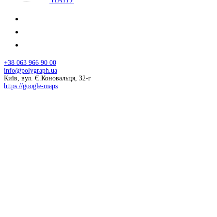
+38 063 966 90 00
info@polygraph.ua
Київ, вул. Є.Коновальця, 32-г
https://google-maps
© 2026 НАПУ