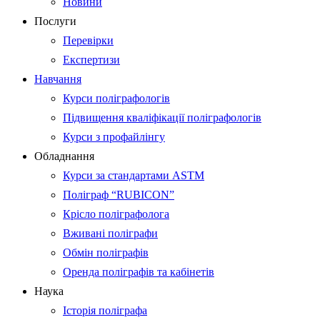
Новини
Послуги
Перевірки
Експертизи
Навчання
Курси поліграфологів
Підвищення кваліфікації поліграфологів
Курси з профайлінгу
Обладнання
Курси за стандартами ASTM
Поліграф “RUBICON”
Крісло поліграфолога
Вживані поліграфи
Обмін поліграфів
Оренда поліграфів та кабінетів
Наука
Історія поліграфа