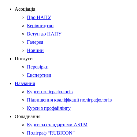
Асоціація
Про НАПУ
Керівництво
Вступ до НАПУ
Галерея
Новини
Послуги
Перевірки
Експертизи
Навчання
Курси поліграфологів
Підвищення кваліфікації поліграфологів
Курси з профайлінгу
Обладнання
Курси за стандартами ASTM
Поліграф “RUBICON”