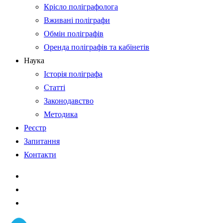
Крісло поліграфолога
Вживані поліграфи
Обмін поліграфів
Оренда поліграфів та кабінетів
Наука
Історія поліграфа
Статті
Законодавство
Методика
Реєстр
Запитання
Контакти