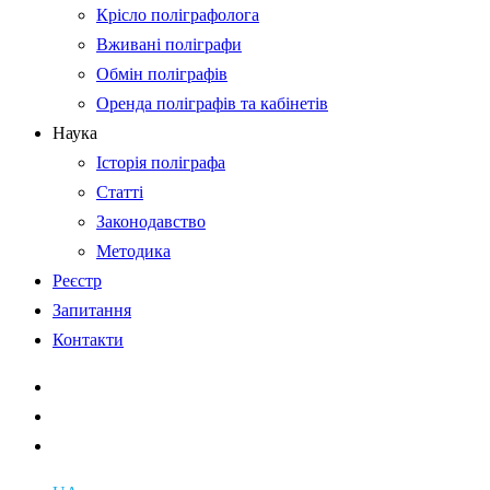
Крісло поліграфолога
Вживані поліграфи
Обмін поліграфів
Оренда поліграфів та кабінетів
Наука
Історія поліграфа
Статті
Законодавство
Методика
Реєстр
Запитання
Контакти