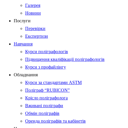
Галерея
Новини
Послуги
Перевірки
Експертизи
Навчання
Курси поліграфологів
Підвищення кваліфікації поліграфологів
Курси з профайлінгу
Обладнання
Курси за стандартами ASTM
Поліграф “RUBICON”
Крісло поліграфолога
Вживані поліграфи
Обмін поліграфів
Оренда поліграфів та кабінетів