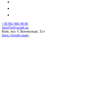
+38 063 966 90 00
info@polygraph.ua
Київ, вул. Є.Коновальця, 32-г
https://google-maps
© 2026 НАПУ