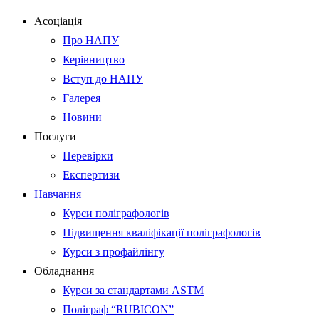
Асоціація
Про НАПУ
Керівництво
Вступ до НАПУ
Галерея
Новини
Послуги
Перевірки
Експертизи
Навчання
Курси поліграфологів
Підвищення кваліфікації поліграфологів
Курси з профайлінгу
Обладнання
Курси за стандартами ASTM
Поліграф “RUBICON”