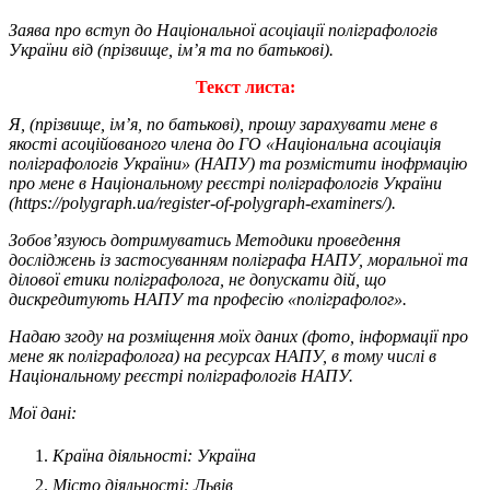
Заява про вступ до Національної асоціації поліграфологів
України від (прізвище, ім’я та по батькові).
Текст листа:
Я, (прізвище, ім’я, по батькові), прошу зарахувати мене в
якості асоційованого члена до ГО «Національна асоціація
поліграфологів України» (НАПУ) та розмістити інофрмацію
про мене в Національному реєстрі поліграфологів України
(https://polygraph.ua/register-of-polygraph-examiners/).
Зобов’язуюсь дотримуватись Методики проведення
досліджень із застосуванням поліграфа НАПУ, моральної та
ділової етики поліграфолога, не допускати дій, що
дискредитують НАПУ та професію «поліграфолог».
Надаю згоду на розміщення моїх даних (фото, інформації про
мене як поліграфолога) на ресурсах НАПУ, в тому числі в
Національному реєстрі поліграфологів НАПУ.
Мої дані:
Країна діяльності: Україна
Місто діяльності: Львів