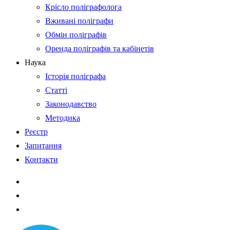
Крісло поліграфолога
Вживані поліграфи
Обмін поліграфів
Оренда поліграфів та кабінетів
Наука
Історія поліграфа
Статті
Законодавство
Методика
Реєстр
Запитання
Контакти