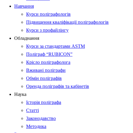
Навчання
Курси поліграфологів
Підвищення кваліфікації поліграфологів
Курси з профайлінгу
Обладнання
Курси за стандартами ASTM
Поліграф “RUBICON”
Крісло поліграфолога
Вживані поліграфи
Обмін поліграфів
Оренда поліграфів та кабінетів
Наука
Історія поліграфа
Статті
Законодавство
Методика