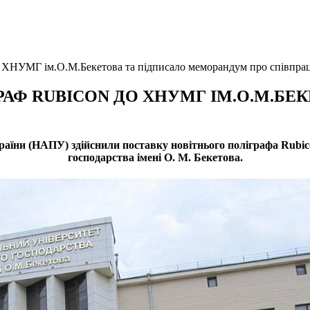
о ХНУМГ ім.О.М.Бекетова та підписало меморандум про співпра
АФ RUBICON ДО ХНУМГ ІМ.О.М.БЕ
країни (НАПУ) здійснили поставку новітнього поліграфа
Rubic
господарства імені О. М. Бекетова
.