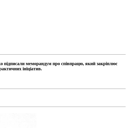
ко
підписали
меморандум про співпрацю
, який закріплює
рактичних ініціатив.