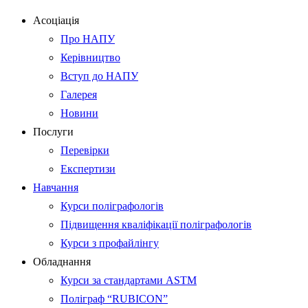
Асоціація
Про НАПУ
Керівництво
Вступ до НАПУ
Галерея
Новини
Послуги
Перевірки
Експертизи
Навчання
Курси поліграфологів
Підвищення кваліфікації поліграфологів
Курси з профайлінгу
Обладнання
Курси за стандартами ASTM
Поліграф “RUBICON”