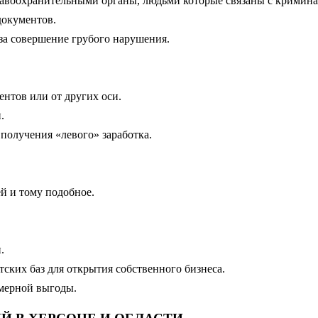
равоохранительными органы, людьми которые связаны с кримина
документов.
за совершение грубого нарушения.
ентов или от других оси.
.
получения «левого» заработка.
й и тому подобное.
.
ких баз для открытия собственного бизнеса.
мерной выгоды.