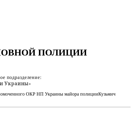
ЛОВНОЙ ПОЛИЦИИ
ое подразделение:
ии Украины»
олномоченного ОКР НП Украины майора полицииКузьмич