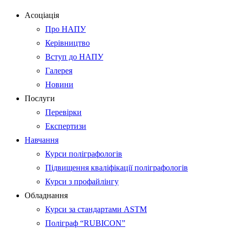
Асоціація
Про НАПУ
Керівництво
Вступ до НАПУ
Галерея
Новини
Послуги
Перевірки
Експертизи
Навчання
Курси поліграфологів
Підвищення кваліфікації поліграфологів
Курси з профайлінгу
Обладнання
Курси за стандартами ASTM
Поліграф “RUBICON”