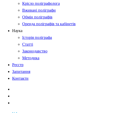
Крісло поліграфолога
Вживані поліграфи
Обмін поліграфів
Оренда поліграфів та кабінетів
Наука
Історія поліграфа
Статті
Законодавство
Методика
Реєстр
Запитання
Контакти