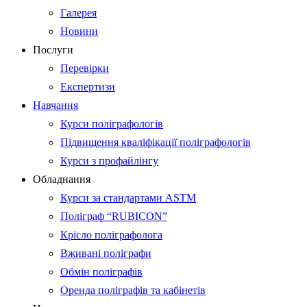
Галерея
Новини
Послуги
Перевірки
Експертизи
Навчання
Курси поліграфологів
Підвищення кваліфікації поліграфологів
Курси з профайлінгу
Обладнання
Курси за стандартами ASTM
Поліграф “RUBICON”
Крісло поліграфолога
Вживані поліграфи
Обмін поліграфів
Оренда поліграфів та кабінетів