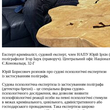
Експерт-криміналіст, судовий експерт, член НАПУ Юрій Ірхін 
поліграфолог Ігор Іщук (праворуч). Центральний офіс Національн
Є.Коновальця, 32-Г
Юрій Борисович розповів про судові психологічні експертизи
із застосуванням поліграфа.
Судова психологічна експертиза із застосуванням поліграфа
(детектора брехні) – це спеціальна форма судово-
психологічного дослідження, яка дозволяє виявити
психофізіологічні реакції особи на певні психологічні стимули
в межах кримінального, цивільного, адміністративного або
господарського провадження. Така експертиза широко