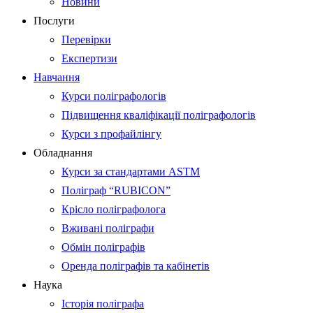
Новини
Послуги
Перевірки
Експертизи
Навчання
Курси поліграфологів
Підвищення кваліфікації поліграфологів
Курси з профайлінгу
Обладнання
Курси за стандартами ASTM
Поліграф “RUBICON”
Крісло поліграфолога
Вживані поліграфи
Обмін поліграфів
Оренда поліграфів та кабінетів
Наука
Історія поліграфа