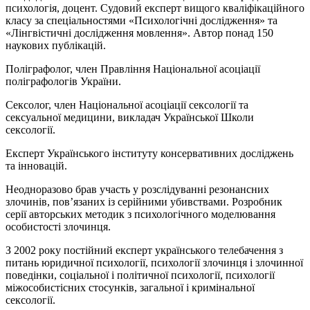
психологія, доцент. Судовий експерт вищого кваліфікаційного
класу за спеціальностями «Психологічні дослідження» та
«Лінгвістичні дослідження мовлення». Автор понад 150
наукових публікацій.
Поліграфолог, член Правління Національної асоціації
поліграфологів України.
Сексолог, член Національної асоціації сексології та
сексуальної медицини, викладач Української Школи
сексології.
Експерт Українського інституту консервативних досліджень
та інновацій.
Неодноразово брав участь у розслідуванні резонансних
злочинів, пов’язаних із серійними убивствами. Розробник
серії авторських методик з психологічного моделювання
особистості злочинця.
З 2002 року постійний експерт українського телебачення з
питань юридичної психології, психології злочинця і злочинної
поведінки, соціальної і політичної психології, психології
міжособистісних стосунків, загальної і кримінальної
сексології.