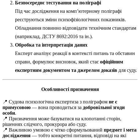
Безпосереднє тестування на поліграфі
Під час дослідження на комп’ютерному поліграфі
реєструються зміни психофізіологічних показників.
Обладнання повинно відповідати технічним стандартам
(наприклад, ДСТУ 8692:2016 та ін.).
Обробка та інтерпретація даних
Експерт аналізує реакції в контексті питань та обставин
справи, формулює висновок, який стає
офіційним
експертним документом та джерелом доказів
для суду.
Особливості призначення
📍 Судова психологічна експертиза з поліграфом
не є
примусовою
— вона проводиться за
добровільної згоди
особи
.
📍 Призначення може базуватися на клопотанні сторін,
рішеннях слідчого, прокурора або суду.
📍 Важливою умовою є чітко сформульований
предмет і мета
дослідження
— тобто конкретні питання, відповіді на які