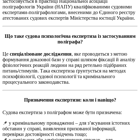
застосовується в практиці Національної асоціації
поліграфологів України (НАПУ) кваліфікованими судовими
експертами-поліграфологами, внесеними до Єдиного реєстру
атестованих судових експертів Міністерства юстиції України.
Що таке судова психологічна експертиза із застосуванням
поліграфа?
Це
спеціалізоване дослідження
, яке проводиться з метою
формування доказової бази у справі шляхом фіксації й аналізу
фізіологічних реакцій людини на ряд ретельно підібраних
питань/стимулів. Така експертиза ґрунтується на методах
психофізіології, судової психології та кримінального
процесуального законодавства.
Призначення експертизи: коли і навіщо?
Судова експертиза з поліграфом може бути призначена:
📌 у кримінальному провадженні – для з’ясування істотних
обставин у справі, виявлення прихованої інформації,
перевірки достовірності свідчень тощо;
📌 у цивільних або адміністративних справах – для