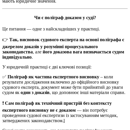
мають юридичне значення.
Чи є поліграф доказом у суді?
Це питання — одне з найскладніших у практиці.
👉
Так, висновок судового експерта на основі поліграфа є
джерелом доказів у розумінні процесуального
законодавства
, але
його доказова вага визначається судом
індивідуально
.
У юридичній практиці є дві ключові позиції:
✅
Поліграф як частина експертного висновку
– коли
результати дослідження включено до офіційного висновку
судового експерта, документ може бути прийнятий до уваги
судом як
один з доказів
, що доповнює інші матеріали справи.
❗
Сам поліграф як технічний пристрій без контексту
експертного висновку не є доказом
— він потребує
проведення судової експертизи із застосуванням методик,
затверджених законодавством.
l