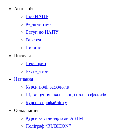
Асоціація
Про НАПУ
Керівництво
Вступ до НАПУ
Галерея
Новини
Послуги
Перевірки
Експертизи
Навчання
Курси поліграфологів
Підвищення кваліфікації поліграфологів
Курси з профайлінгу
Обладнання
Курси за стандартами ASTM
Поліграф “RUBICON”