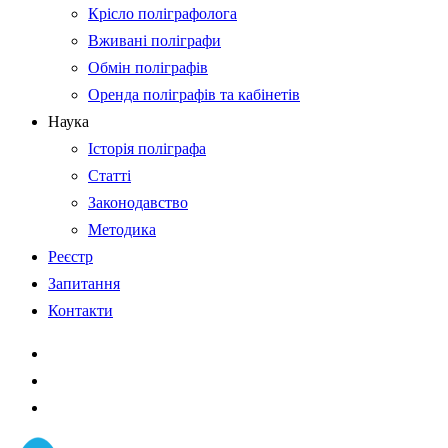
Крісло поліграфолога
Вживані поліграфи
Обмін поліграфів
Оренда поліграфів та кабінетів
Наука
Історія поліграфа
Статті
Законодавство
Методика
Реєстр
Запитання
Контакти