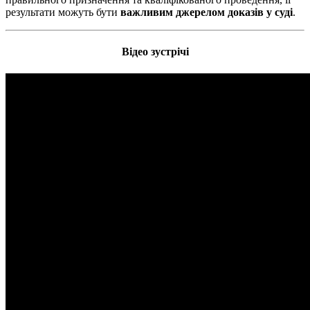
результати можуть бути
важливим джерелом доказів у суді
.
Відео зустрічі