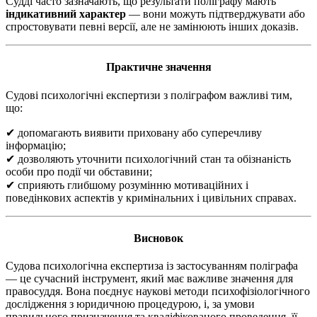
Судді часто зазначають, що результати поліграфу мають
індикативний характер
— вони можуть підтверджувати або
спростовувати певні версії, але не замінюють інших доказів.
Практичне значення
Судові психологічні експертизи з поліграфом важливі тим,
що:
✔ допомагають виявити приховану або суперечливу
інформацію;
✔ дозволяють уточнити психологічний стан та обізнаність
особи про події чи обставини;
✔ сприяють глибшому розумінню мотиваційних і
поведінкових аспектів у кримінальних і цивільних справах.
Висновок
Судова психологічна експертиза із застосуванням поліграфа
— це сучасний інструмент, який має важливе значення для
правосуддя. Вона поєднує наукові методи психофізіологічного
дослідження з юридичною процедурою, і, за умови
правильного призначення та кваліфікованого проведення, її