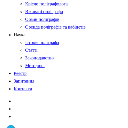
Крісло поліграфолога
Вживані поліграфи
Обмін поліграфів
Оренда поліграфів та кабінетів
Наука
Історія поліграфа
Статті
Законодавство
Методика
Реєстр
Запитання
Контакти