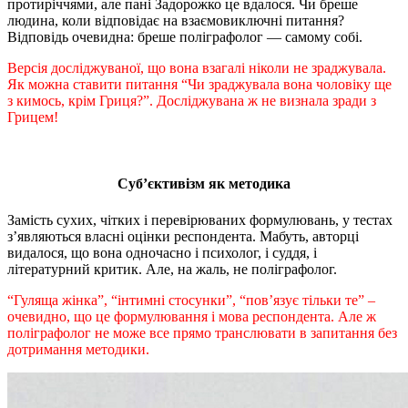
протиріччями, але пані Задорожко це вдалося. Чи бреше
людина, коли відповідає на взаємовиключні питання?
Відповідь очевидна: бреше поліграфолог — самому собі.
Версія досліджуваної, що вона взагалі ніколи не зраджувала.
Як можна ставити питання “Чи зраджувала вона чоловіку ще
з кимось, крім Гриця?”. Досліджувана ж не визнала зради з
Грицем!
Суб’єктивізм як методика
Замість сухих, чітких і перевірюваних формулювань, у тестах
з’являються власні оцінки респондента. Мабуть, авторці
видалося, що вона одночасно і психолог, і суддя, і
літературний критик. Але, на жаль, не поліграфолог.
“Гуляща жінка”, “інтимні стосунки”, “пов’язує тільки те” –
очевидно, що це формулювання і мова респондента. Але ж
поліграфолог не може все прямо транслювати в запитання без
дотримання методики.