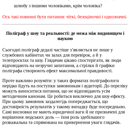
шлюбу з іншими чоловіками, крім чоловіка?
Ось такі повинні бути питання: чіткі, безоціночні і однозначні.
Поліграф у шоу та реальності: де межа між видовищем і
наукою
Сьогодні поліграф дедалі частіше з’являється не лише у
службових кабінетах чи залах для перевірок, а й у
телепроєктах та шоу. Глядачам цікаво спостерігати, як люди
відповідають на незручні запитання, а стрілки й графіки
поліграфа створюють ефект максимальної правдивості.
Проте важливо розуміти: у таких форматах поліграфологи
нерідко йдуть на поступки замовникам і аудиторії. До переліку
можуть виноситися питання, що не відповідають усім
методичним канонам. Це робиться виключно для шоу-ефекту.
При цьому замовник заздалегідь попереджається, що
достовірність результатів у такому випадку буде посередньою.
Самі висновки не мають юридичної ваги й не призначені для
вирішення людських доль — їхня роль здебільшого
розважальна та спрямована на привернення уваги глядачів.