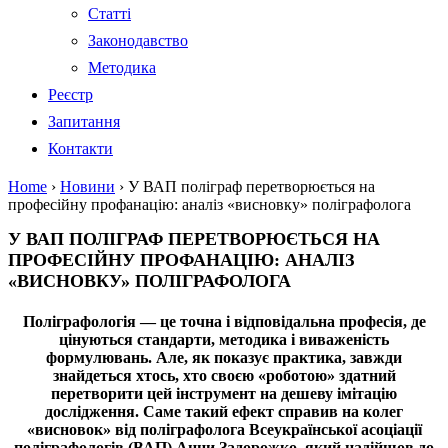
Статті
Законодавство
Методика
Реєстр
Запитання
Контакти
Home
›
Новини
›
У ВАП поліграф перетворюється на
професійну профанацію: аналіз «висновку» поліграфолога
У ВАП ПОЛІГРАФ ПЕРЕТВОРЮЄТЬСЯ НА
ПРОФЕСІЙНУ ПРОФАНАЦІЮ: АНАЛІЗ
«ВИСНОВКУ» ПОЛІГРАФОЛОГА
Поліграфологія — це точна і відповідальна професія, де
цінуються стандарти, методика і виваженість
формулювань. Але, як показує практика, завжди
знайдеться хтось, хто своєю «роботою» здатний
перетворити цей інструмент на дешеву імітацію
дослідження. Саме такий ефект справив на колег
«висновок» від поліграфолога Всеукраїнської асоціації
поліграфологів (ВАП) Анни Задорожко, який надійшов до