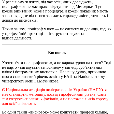
У реальному ж житті, під час офіційних досліджень,
поліграфолог не має права відступати від Методики. Тут
кожне запитання, кожна процедура й кожен показник мають
значення, адже від цього залежить справедливість, точність і
довіра до висновків.
Таким чином, поліграф у шоу — це елемент видовища, тоді як
у професійній практиці — інструмент науки та
відповідальності.
Висновок
Хочете бути поліграфологом, а не карикатурою на нього? Тоді
не варто «вигадувати велосипед» у вигляді суб’єктивних
кліше і безграмотних висновків. На нашу думку, причиною
цього став низький рівень освіти у ВАП та Національному
університеті імені І.І.Мечникова.
Є Національна асоціація поліграфологів України (НАПУ), яка
має стандарти, методику, досвід і професійний рівень. Саме
там готують справжніх фахівців, а не постачальників сорому
для всієї спільноти.
Бо один такий «висновок» може коштувати професії більше,