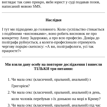
виглядає так само прикро, якби юрист у суді подавав позов,
написаний мовою SMS.
Наслідки
І тут ми підходимо до головного. Коли суспільство стикається
з подібними «висновками», воно робить висновок не про
конкретну Анну Задорожко, а про всю професію. Довіра до
поліграфа руйнується, а колеги-професіонали отримують
чергову порцію скепсису: «А ви, поліграфологи, усі так
працюєте?»
Ми взяли дану особу на повторне дослідження і винесли
ТІЛЬКИ три питання:
Чи мала секс (класичний, оральний, анальний) з
Григорієм?
Чи мала секс (класичний, оральний, анальний) в день,
коли чоловік перебував з їх донькою на морі в Криму?
Чи мала секс (класичний, оральний, анальний) під час