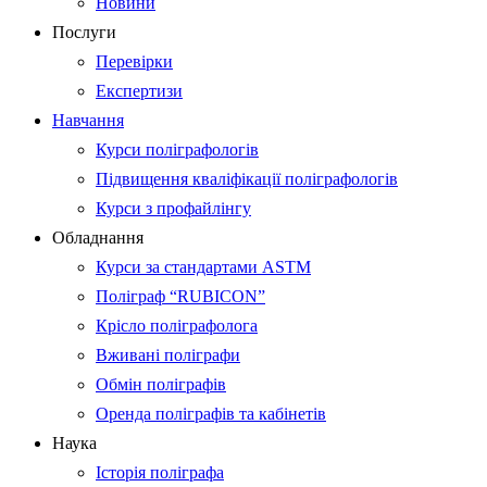
Новини
Послуги
Перевірки
Експертизи
Навчання
Курси поліграфологів
Підвищення кваліфікації поліграфологів
Курси з профайлінгу
Обладнання
Курси за стандартами ASTM
Поліграф “RUBICON”
Крісло поліграфолога
Вживані поліграфи
Обмін поліграфів
Оренда поліграфів та кабінетів
Наука
Історія поліграфа