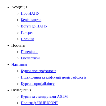
Асоціація
Про НАПУ
Керівництво
Вступ до НАПУ
Галерея
Новини
Послуги
Перевірки
Експертизи
Навчання
Курси поліграфологів
Підвищення кваліфікації поліграфологів
Курси з профайлінгу
Обладнання
Курси за стандартами ASTM
Поліграф “RUBICON”