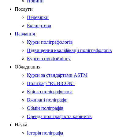
Новини
Послуги
Перевірки
Експертизи
Навчання
Курси поліграфологів
Підвищення кваліфікації поліграфологів
Курси з профайлінгу
Обладнання
Курси за стандартами ASTM
Поліграф “RUBICON”
Крісло поліграфолога
Вживані поліграфи
Обмін поліграфів
Оренда поліграфів та кабінетів
Наука
Історія поліграфа