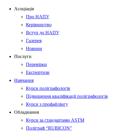
Асоціація
Про НАПУ
Керівництво
Вступ до НАПУ
Галерея
Новини
Послуги
Перевірки
Експертизи
Навчання
Курси поліграфологів
Підвищення кваліфікації поліграфологів
Курси з профайлінгу
Обладнання
Курси за стандартами ASTM
Поліграф “RUBICON”