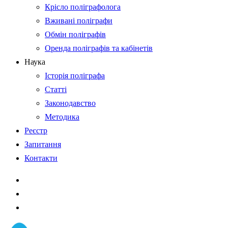
Крісло поліграфолога
Вживані поліграфи
Обмін поліграфів
Оренда поліграфів та кабінетів
Наука
Історія поліграфа
Статті
Законодавство
Методика
Реєстр
Запитання
Контакти