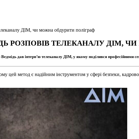
леканалу ДІМ, чи можна обдурити поліграф
Ь РОЗПОВІВ ТЕЛЕКАНАЛУ ДІМ, Ч
 Ведмідь дав інтерв’ю телеканалу ДІМ, у якому поділився професійними с
му цей метод є надійним інструментом у сфері безпеки, кадрової