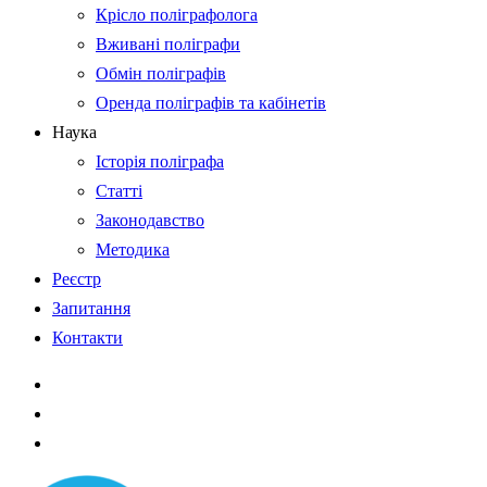
Крісло поліграфолога
Вживані поліграфи
Обмін поліграфів
Оренда поліграфів та кабінетів
Наука
Історія поліграфа
Статті
Законодавство
Методика
Реєстр
Запитання
Контакти