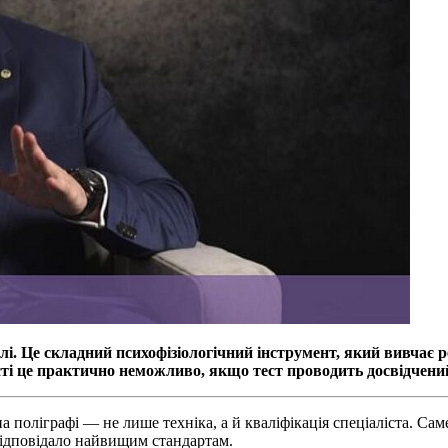
лі. Це складний психофізіологічний інструмент, який вивчає ре
сті це практично неможливо, якщо тест проводить досвідчен
поліграфі — не лише техніка, а й кваліфікація спеціаліста. Сам
відповідало найвищим стандартам.