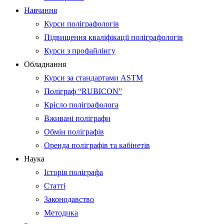
Навчання
Курси поліграфологів
Підвищення кваліфікації поліграфологів
Курси з профайлінгу
Обладнання
Курси за стандартами ASTM
Поліграф “RUBICON”
Крісло поліграфолога
Вживані поліграфи
Обмін поліграфів
Оренда поліграфів та кабінетів
Наука
Історія поліграфа
Статті
Законодавство
Методика