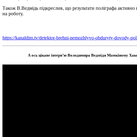
Також В.Ведмідь підкреслив, що результати поліграфа активно в
на роботу.
https://kanaldim.tv/detektor-brehni-nemozhlyvo-obduryty-dovody-pol
А ось цікаве інтерв’ю Володимира Ведмідя Мамкіному Хакер