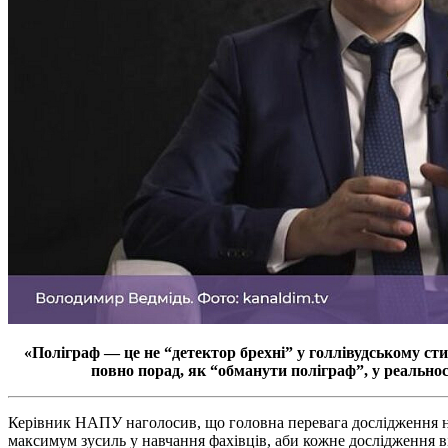
«Поліграф — це не “детектор брехні” у голлівудському сти
повно порад, як “обманути поліграф”, у реально
Керівник НАПУ наголосив, що головна перевага дослідження на 
максимум зусиль у навчання фахівців, аби кожне дослідження 