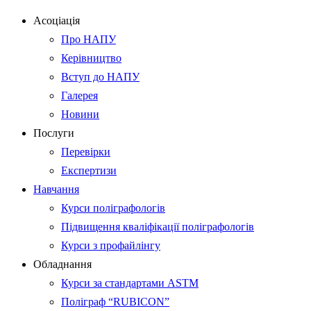
Асоціація
Про НАПУ
Керівництво
Вступ до НАПУ
Галерея
Новини
Послуги
Перевірки
Експертизи
Навчання
Курси поліграфологів
Підвищення кваліфікації поліграфологів
Курси з профайлінгу
Обладнання
Курси за стандартами ASTM
Поліграф “RUBICON”