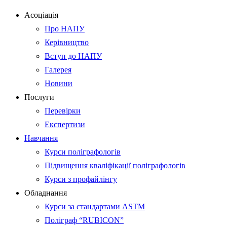
Асоціація
Про НАПУ
Керівництво
Вступ до НАПУ
Галерея
Новини
Послуги
Перевірки
Експертизи
Навчання
Курси поліграфологів
Підвищення кваліфікації поліграфологів
Курси з профайлінгу
Обладнання
Курси за стандартами ASTM
Поліграф “RUBICON”