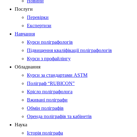
Новини
Послуги
Перевірки
Експертизи
Навчання
Курси поліграфологів
Підвищення кваліфікації поліграфологів
Курси з профайлінгу
Обладнання
Курси за стандартами ASTM
Поліграф “RUBICON”
Крісло поліграфолога
Вживані поліграфи
Обмін поліграфів
Оренда поліграфів та кабінетів
Наука
Історія поліграфа