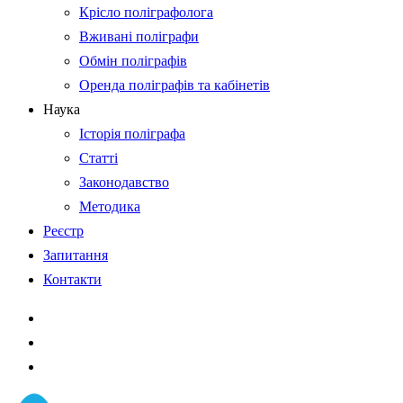
Крісло поліграфолога
Вживані поліграфи
Обмін поліграфів
Оренда поліграфів та кабінетів
Наука
Історія поліграфа
Статті
Законодавство
Методика
Реєстр
Запитання
Контакти