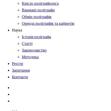
Крісло поліграфолога
Вживані поліграфи
Обмін поліграфів
Оренда поліграфів та кабінетів
Наука
Історія поліграфа
Статті
Законодавство
Методика
Реєстр
Запитання
Контакти