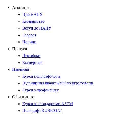
Асоціація
Про НАПУ
Керівництво
Вступ до НАПУ
Галерея
Новини
Послуги
Перевірки
Експертизи
Навчання
Курси поліграфологів
Підвищення кваліфікації поліграфологів
Курси з профайлінгу
Обладнання
Курси за стандартами ASTM
Поліграф “RUBICON”