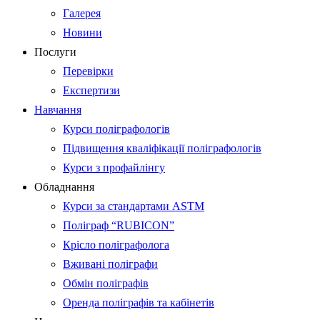
Галерея
Новини
Послуги
Перевірки
Експертизи
Навчання
Курси поліграфологів
Підвищення кваліфікації поліграфологів
Курси з профайлінгу
Обладнання
Курси за стандартами ASTM
Поліграф “RUBICON”
Крісло поліграфолога
Вживані поліграфи
Обмін поліграфів
Оренда поліграфів та кабінетів