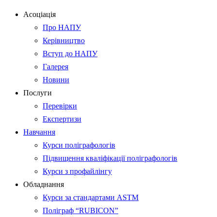
Асоціація
Про НАПУ
Керівництво
Вступ до НАПУ
Галерея
Новини
Послуги
Перевірки
Експертизи
Навчання
Курси поліграфологів
Підвищення кваліфікації поліграфологів
Курси з профайлінгу
Обладнання
Курси за стандартами ASTM
Поліграф “RUBICON”