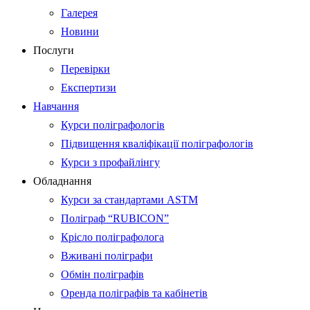
Галерея
Новини
Послуги
Перевірки
Експертизи
Навчання
Курси поліграфологів
Підвищення кваліфікації поліграфологів
Курси з профайлінгу
Обладнання
Курси за стандартами ASTM
Поліграф “RUBICON”
Крісло поліграфолога
Вживані поліграфи
Обмін поліграфів
Оренда поліграфів та кабінетів