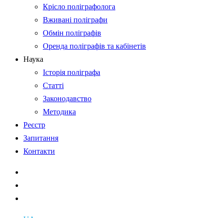
Крісло поліграфолога
Вживані поліграфи
Обмін поліграфів
Оренда поліграфів та кабінетів
Наука
Історія поліграфа
Статті
Законодавство
Методика
Реєстр
Запитання
Контакти