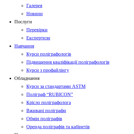
Галерея
Новини
Послуги
Перевірки
Експертизи
Навчання
Курси поліграфологів
Підвищення кваліфікації поліграфологів
Курси з профайлінгу
Обладнання
Курси за стандартами ASTM
Поліграф “RUBICON”
Крісло поліграфолога
Вживані поліграфи
Обмін поліграфів
Оренда поліграфів та кабінетів