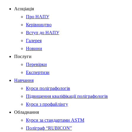
Асоціація
Про НАПУ
Керівництво
Вступ до НАПУ
Галерея
Новини
Послуги
Перевірки
Експертизи
Навчання
Курси поліграфологів
Підвищення кваліфікації поліграфологів
Курси з профайлінгу
Обладнання
Курси за стандартами ASTM
Поліграф “RUBICON”