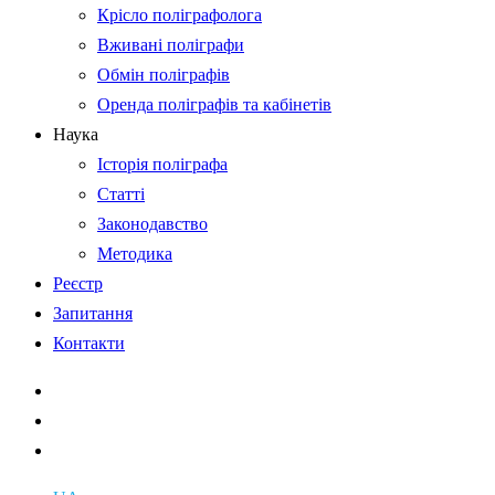
Крісло поліграфолога
Вживані поліграфи
Обмін поліграфів
Оренда поліграфів та кабінетів
Наука
Історія поліграфа
Статті
Законодавство
Методика
Реєстр
Запитання
Контакти