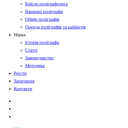
Крісло поліграфолога
Вживані поліграфи
Обмін поліграфів
Оренда поліграфів та кабінетів
Наука
Історія поліграфа
Статті
Законодавство
Методика
Реєстр
Запитання
Контакти