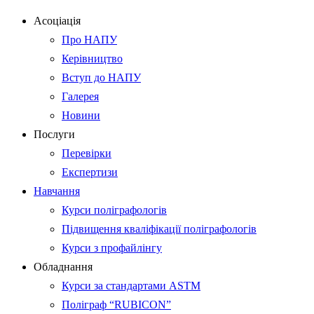
Асоціація
Про НАПУ
Керівництво
Вступ до НАПУ
Галерея
Новини
Послуги
Перевірки
Експертизи
Навчання
Курси поліграфологів
Підвищення кваліфікації поліграфологів
Курси з профайлінгу
Обладнання
Курси за стандартами ASTM
Поліграф “RUBICON”