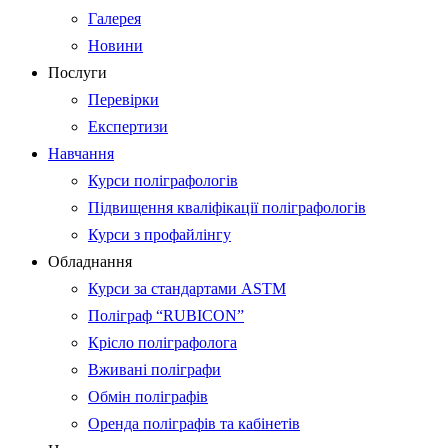
Галерея
Новини
Послуги
Перевірки
Експертизи
Навчання
Курси поліграфологів
Підвищення кваліфікації поліграфологів
Курси з профайлінгу
Обладнання
Курси за стандартами ASTM
Поліграф “RUBICON”
Крісло поліграфолога
Вживані поліграфи
Обмін поліграфів
Оренда поліграфів та кабінетів