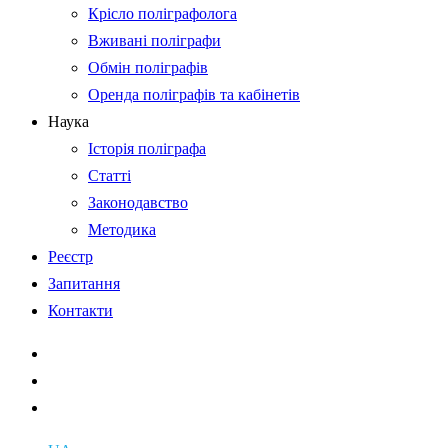
Крісло поліграфолога
Вживані поліграфи
Обмін поліграфів
Оренда поліграфів та кабінетів
Наука
Історія поліграфа
Статті
Законодавство
Методика
Реєстр
Запитання
Контакти