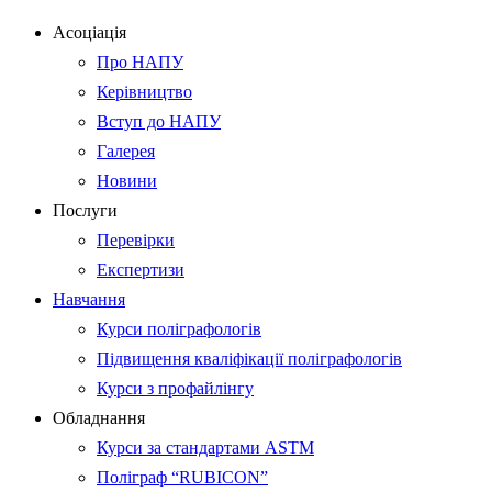
Асоціація
Про НАПУ
Керівництво
Вступ до НАПУ
Галерея
Новини
Послуги
Перевірки
Експертизи
Навчання
Курси поліграфологів
Підвищення кваліфікації поліграфологів
Курси з профайлінгу
Обладнання
Курси за стандартами ASTM
Поліграф “RUBICON”