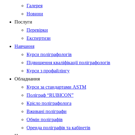
Галерея
Новини
Послуги
Перевірки
Експертизи
Навчання
Курси поліграфологів
Підвищення кваліфікації поліграфологів
Курси з профайлінгу
Обладнання
Курси за стандартами ASTM
Поліграф “RUBICON”
Крісло поліграфолога
Вживані поліграфи
Обмін поліграфів
Оренда поліграфів та кабінетів