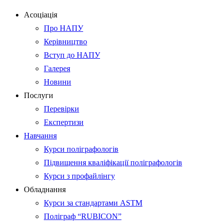
Асоціація
Про НАПУ
Керівництво
Вступ до НАПУ
Галерея
Новини
Послуги
Перевірки
Експертизи
Навчання
Курси поліграфологів
Підвищення кваліфікації поліграфологів
Курси з профайлінгу
Обладнання
Курси за стандартами ASTM
Поліграф “RUBICON”