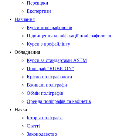
Перевірки
Експертизи
Навчання
Курси поліграфологів
Підвищення кваліфікації поліграфологів
Курси з профайлінгу
Обладнання
Курси за стандартами ASTM
Поліграф “RUBICON”
Крісло поліграфолога
Вживані поліграфи
Обмін поліграфів
Оренда поліграфів та кабінетів
Наука
Історія поліграфа
Статті
Законодавство