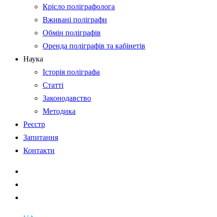
Крісло поліграфолога
Вживані поліграфи
Обмін поліграфів
Оренда поліграфів та кабінетів
Наука
Історія поліграфа
Статті
Законодавство
Методика
Реєстр
Запитання
Контакти