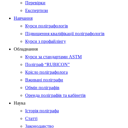
Перевірки
Експертизи
Навчання
Курси поліграфологів
Підвищення кваліфікації поліграфологів
Курси з профайлінгу
Обладнання
Курси за стандартами ASTM
Поліграф “RUBICON”
Крісло поліграфолога
Вживані поліграфи
Обмін поліграфів
Оренда поліграфів та кабінетів
Наука
Історія поліграфа
Статті
Законодавство