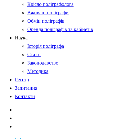
Крісло поліграфолога
Вживані поліграфи
Обмін поліграфів
Оренда поліграфів та кабінетів
Наука
Історія поліграфа
Статті
Законодавство
Методика
Реєстр
Запитання
Контакти