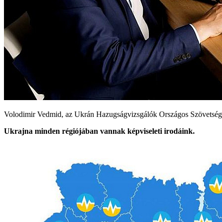
Volodimir Vedmid, az Ukrán Hazugságvizsgálók Országos Szövetségén
Ukrajna minden régiójában vannak képviseleti irodáink.