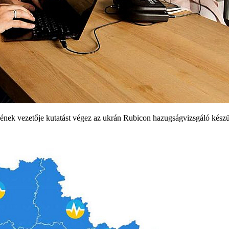
ek vezetője kutatást végez az ukrán Rubicon hazugságvizsgáló készü