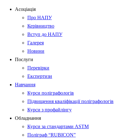
Асоціація
Про НАПУ
Керівництво
Вступ до НАПУ
Галерея
Новини
Послуги
Перевірки
Експертизи
Навчання
Курси поліграфологів
Підвищення кваліфікації поліграфологів
Курси з профайлінгу
Обладнання
Курси за стандартами ASTM
Поліграф “RUBICON”