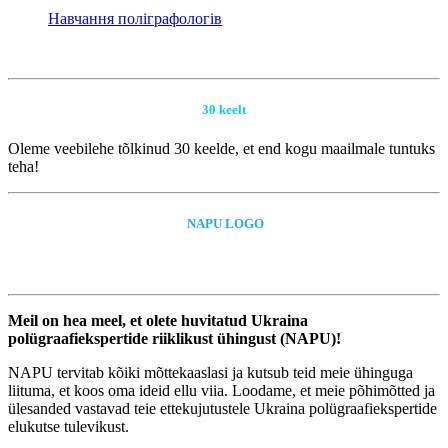
Навчання поліграфологів
30 keelt
Oleme veebilehe tõlkinud 30 keelde, et end kogu maailmale tuntuks
teha!
NAPU LOGO
Meil on hea meel, et olete huvitatud Ukraina
polügraafiekspertide riiklikust ühingust (NAPU)!
NAPU tervitab kõiki mõttekaaslasi ja kutsub teid meie ühinguga
liituma, et koos oma ideid ellu viia. Loodame, et meie põhimõtted ja
ülesanded vastavad teie ettekujutustele Ukraina polügraafiekspertide
elukutse tulevikust.