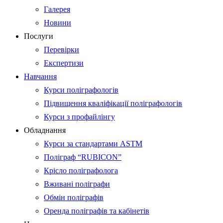
Галерея
Новини
Послуги
Перевірки
Експертизи
Навчання
Курси поліграфологів
Підвищення кваліфікації поліграфологів
Курси з профайлінгу
Обладнання
Курси за стандартами ASTM
Поліграф “RUBICON”
Крісло поліграфолога
Вживані поліграфи
Обмін поліграфів
Оренда поліграфів та кабінетів