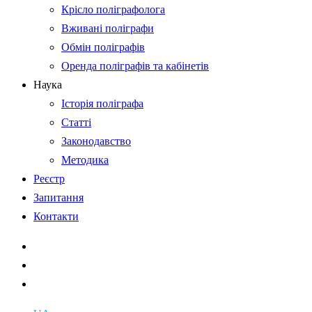
Крісло поліграфолога
Вживані поліграфи
Обмін поліграфів
Оренда поліграфів та кабінетів
Наука
Історія поліграфа
Статті
Законодавство
Методика
Реєстр
Запитання
Контакти