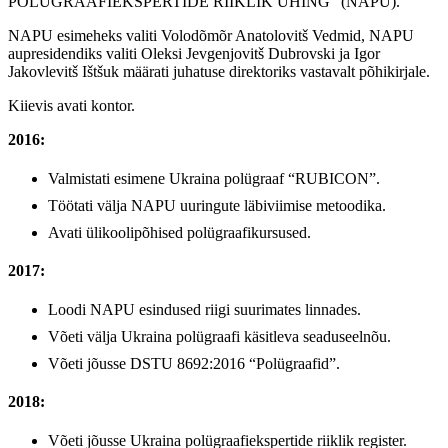
POLÜGRAAFIEKSPERTIDE RIIKLIK ÜHING” (NAPU).
NAPU esimeheks valiti Volodõmõr Anatolovitš Vedmid, NAPU
aupresidendiks valiti Oleksi Jevgenjovitš Dubrovski ja Igor
Jakovlevitš Ištšuk määrati juhatuse direktoriks vastavalt põhikirjale.
Kiievis avati kontor.
2016:
Valmistati esimene Ukraina polügraaf “RUBICON”.
Töötati välja NAPU uuringute läbiviimise metoodika.
Avati ülikoolipõhised polügraafikursused.
2017:
Loodi NAPU esindused riigi suurimates linnades.
Võeti välja Ukraina polügraafi käsitleva seaduseelnõu.
Võeti jõusse DSTU 8692:2016 “Polügraafid”.
2018:
Võeti jõusse Ukraina polügraafiekspertide riiklik register.