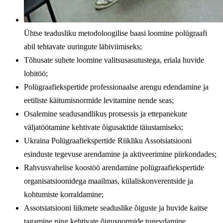
Ühtse teadusliku metodoloogilise baasi loomine polügraafi
abil tehtavate uuringute läbiviimiseks;
Tõhusate suhete loomine valitsusasutustega, eriala huvide
lobitöö;
Polügraafiekspertide professionaalse arengu edendamine ja
eetiliste käitumisnormide levitamine nende seas;
Osalemine seadusandlikus protsessis ja ettepanekute
väljatöötamine kehtivate õigusaktide täiustamiseks;
Ukraina Polügraafiekspertide Riikliku Assotsiatsiooni
esinduste tegevuse arendamine ja aktiveerimine piirkondades;
Rahvusvahelise koostöö arendamine polügraafiekspertide
organisatsioonidega maailmas, külaliskonverentside ja
kohtumiste korraldamine;
Assotsiatsiooni liikmete seaduslike õiguste ja huvide kaitse
tagamine ning kehtivate õigusnormide tugevdamine