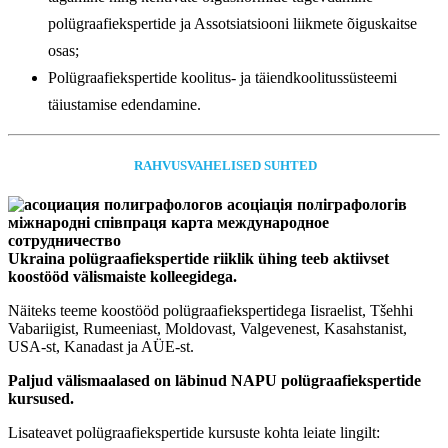
polügraafiekspertide ja Assotsiatsiooni liikmete õiguskaitse
osas;
Polügraafiekspertide koolitus- ja täiendkoolitussüsteemi
täiustamise edendamine.
RAHVUSVAHELISED SUHTED
Ukraina polügraafiekspertide riiklik ühing teeb aktiivset
koostööd välismaiste kolleegidega.
Näiteks teeme koostööd polügraafiekspertidega Iisraelist, Tšehhi
Vabariigist, Rumeeniast, Moldovast, Valgevenest, Kasahstanist,
USA-st, Kanadast ja AÜE-st.
Paljud välismaalased on läbinud NAPU polügraafiekspertide
kursused.
Lisateavet polügraafiekspertide kursuste kohta leiate lingilt: