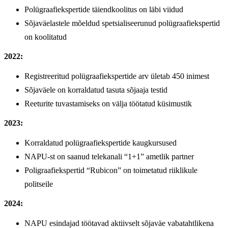
Polügraafiekspertide täiendkoolitus on läbi viidud
Sõjaväelastele mõeldud spetsialiseerunud polügraafiekspertid
on koolitatud
2022:
Registreeritud polügraafiekspertide arv ületab 450 inimest
Sõjaväele on korraldatud tasuta sõjaaja testid
Reeturite tuvastamiseks on välja töötatud küsimustik
2023:
Korraldatud polügraafiekspertide kaugkursused
NAPU-st on saanud telekanali “1+1” ametlik partner
Poligraafiekspertid “Rubicon” on toimetatud riiklikule
politseile
2024:
NAPU esindajad töötavad aktiivselt sõjaväe vabatahtlikena