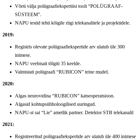
Võeti välja polügraafiekspertiisi tooli “POLÜGRAAF-
SÜSTEEM”.
NAPU testid tehti kõigile riigi telekanalitele ja projektidele.
2019:
Registris olevate polügraafiekspertide arv ulatub üle 300
inimese.
NAPU veebisait tõlgiti 35 keelde.
Valmistati polügraafi “RUBICON” teine ​​mudel.
2020:
Algas neurovidina “RUBICON” katseoperatsioon.
Algasid kohtupsühholoogilised uuringud.
NAPU-st sai “Lie” ametlik partner. Detektor STB telekanalil
2021:
Registreeritud polügraafiekspertide arv ulatub üle 400 inimese