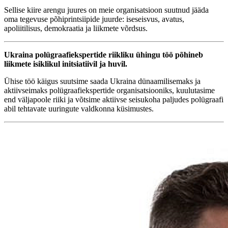
Sellise kiire arengu juures on meie organisatsioon suutnud jääda
oma tegevuse põhiprintsiipide juurde: iseseisvus, avatus,
apoliitilisus, demokraatia ja liikmete võrdsus.
Ukraina polügraafiekspertide riikliku ühingu töö põhineb
liikmete isiklikul initsiatiivil ja huvil.
Ühise töö käigus suutsime saada Ukraina dünaamilisemaks ja
aktiivseimaks polügraafiekspertide organisatsiooniks, kuulutasime
end väljapoole riiki ja võtsime aktiivse seisukoha paljudes polügraafi
abil tehtavate uuringute valdkonna küsimustes.