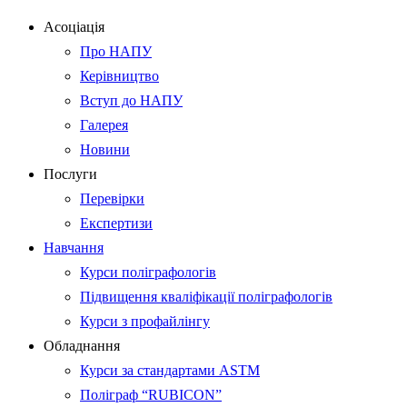
Асоціація
Про НАПУ
Керівництво
Вступ до НАПУ
Галерея
Новини
Послуги
Перевірки
Експертизи
Навчання
Курси поліграфологів
Підвищення кваліфікації поліграфологів
Курси з профайлінгу
Обладнання
Курси за стандартами ASTM
Поліграф “RUBICON”