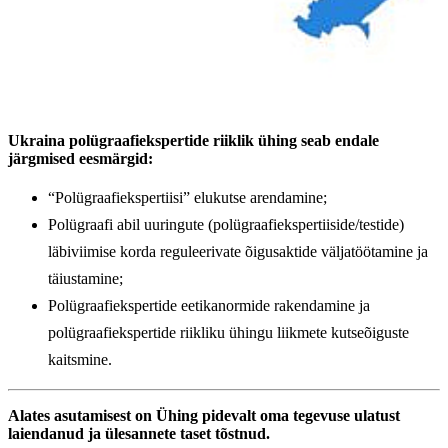
Ukraina polügraafiekspertide riiklik ühing seab endale
järgmised eesmärgid:
“Polügraafiekspertiisi” elukutse arendamine;
Polügraafi abil uuringute (polügraafiekspertiiside/testide)
läbiviimise korda reguleerivate õigusaktide väljatöötamine ja
täiustamine;
Polügraafiekspertide eetikanormide rakendamine ja
polügraafiekspertide riikliku ühingu liikmete kutseõiguste
kaitsmine.
Alates asutamisest on Ühing pidevalt oma tegevuse ulatust
laiendanud ja ülesannete taset tõstnud.