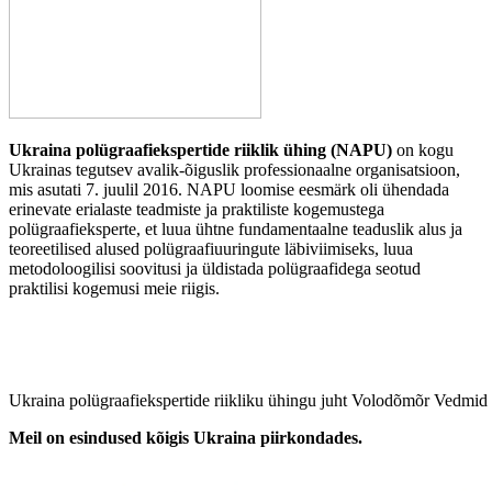
Ukraina polügraafiekspertide riiklik ühing (NAPU)
on kogu
Ukrainas tegutsev avalik-õiguslik professionaalne organisatsioon,
mis asutati 7. juulil 2016. NAPU loomise eesmärk oli ühendada
erinevate erialaste teadmiste ja praktiliste kogemustega
polügraafieksperte, et luua ühtne fundamentaalne teaduslik alus ja
teoreetilised alused polügraafiuuringute läbiviimiseks, luua
metodoloogilisi soovitusi ja üldistada polügraafidega seotud
praktilisi kogemusi meie riigis.
Ukraina polügraafiekspertide riikliku ühingu juht Volodõmõr Vedmid v
Meil on esindused kõigis Ukraina piirkondades.