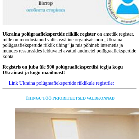
Ukraina polügraafiekspertide riiklik register
on ametlik register,
mille on moodustanud valitsusväline organisatsioon „Ukraina
polügraafiekspertide riiklik ühing“ ja mis põhineb internetis ja
muudes ressurssides leiduvatel avatud andmetel polügraafiekspertide
kohta.
Registris on juba üle 500 polügraafiekspertiisi tegija kogu
Ukrainast ja kogu maailmast!
Link Ukraina polügraafiekspertide riiklikule registrile:
ÜHINGU TÖÖ PRIORITEETSED VALDKONNAD