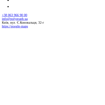
+38 063 966 90 00
info@polygraph.ua
Київ, вул. Є.Коновальця, 32-г
https://google-maps
© 2026 НАПУ