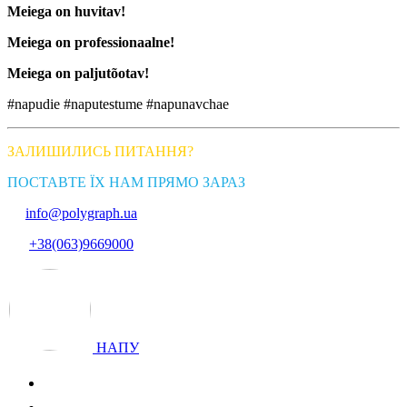
Meiega on huvitav!
Meiega on professionaalne!
Meiega on paljutõotav!
#napudie #naputestume #napunavchae
ЗАЛИШИЛИСЬ ПИТАННЯ?
ПОСТАВТЕ ЇХ НАМ ПРЯМО ЗАРАЗ
info@polygraph.ua
+38(063)9669000
НАПУ