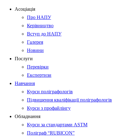
Асоціація
Про НАПУ
Керівництво
Вступ до НАПУ
Галерея
Новини
Послуги
Перевірки
Експертизи
Навчання
Курси поліграфологів
Підвищення кваліфікації поліграфологів
Курси з профайлінгу
Обладнання
Курси за стандартами ASTM
Поліграф “RUBICON”