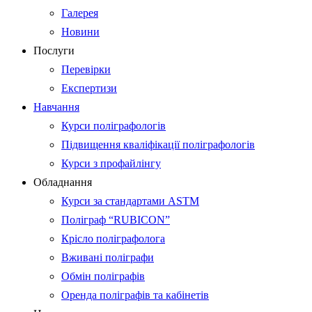
Галерея
Новини
Послуги
Перевірки
Експертизи
Навчання
Курси поліграфологів
Підвищення кваліфікації поліграфологів
Курси з профайлінгу
Обладнання
Курси за стандартами ASTM
Поліграф “RUBICON”
Крісло поліграфолога
Вживані поліграфи
Обмін поліграфів
Оренда поліграфів та кабінетів