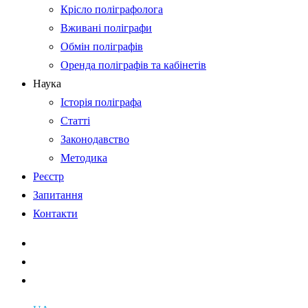
Крісло поліграфолога
Вживані поліграфи
Обмін поліграфів
Оренда поліграфів та кабінетів
Наука
Історія поліграфа
Статті
Законодавство
Методика
Реєстр
Запитання
Контакти