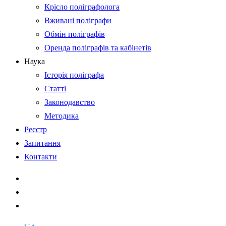
Крісло поліграфолога
Вживані поліграфи
Обмін поліграфів
Оренда поліграфів та кабінетів
Наука
Історія поліграфа
Статті
Законодавство
Методика
Реєстр
Запитання
Контакти