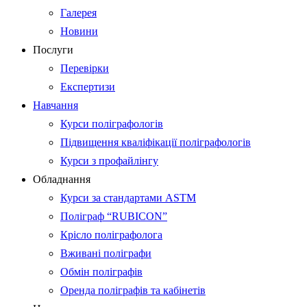
Галерея
Новини
Послуги
Перевірки
Експертизи
Навчання
Курси поліграфологів
Підвищення кваліфікації поліграфологів
Курси з профайлінгу
Обладнання
Курси за стандартами ASTM
Поліграф “RUBICON”
Крісло поліграфолога
Вживані поліграфи
Обмін поліграфів
Оренда поліграфів та кабінетів