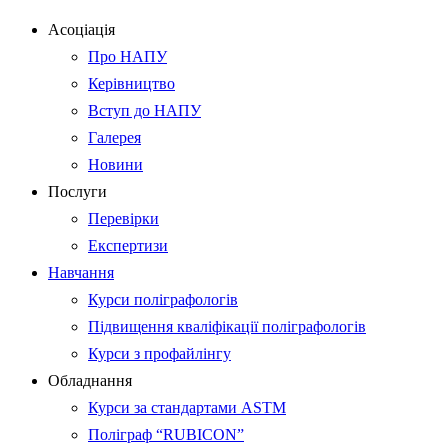
Асоціація
Про НАПУ
Керівництво
Вступ до НАПУ
Галерея
Новини
Послуги
Перевірки
Експертизи
Навчання
Курси поліграфологів
Підвищення кваліфікації поліграфологів
Курси з профайлінгу
Обладнання
Курси за стандартами ASTM
Поліграф “RUBICON”