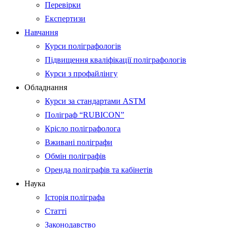
Перевірки
Експертизи
Навчання
Курси поліграфологів
Підвищення кваліфікації поліграфологів
Курси з профайлінгу
Обладнання
Курси за стандартами ASTM
Поліграф “RUBICON”
Крісло поліграфолога
Вживані поліграфи
Обмін поліграфів
Оренда поліграфів та кабінетів
Наука
Історія поліграфа
Статті
Законодавство