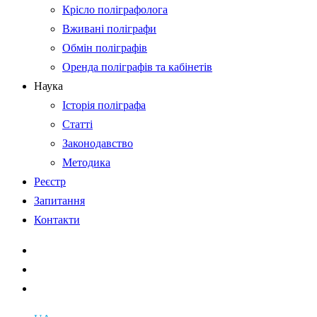
Крісло поліграфолога
Вживані поліграфи
Обмін поліграфів
Оренда поліграфів та кабінетів
Наука
Історія поліграфа
Статті
Законодавство
Методика
Реєстр
Запитання
Контакти