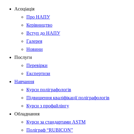
Асоціація
Про НАПУ
Керівництво
Вступ до НАПУ
Галерея
Новини
Послуги
Перевірки
Експертизи
Навчання
Курси поліграфологів
Підвищення кваліфікації поліграфологів
Курси з профайлінгу
Обладнання
Курси за стандартами ASTM
Поліграф “RUBICON”