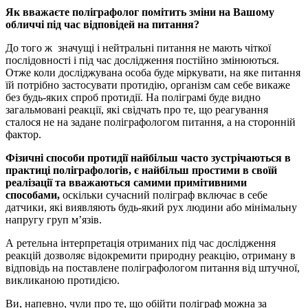
Як вважаєте поліграфолог помітить зміни на Вашому
обличчі під час відповідей на питання?
До того ж значущі і нейтральні питання не мають чіткої
послідовності і під час дослідження постійно змінюються.
Отже коли досліджувана особа буде міркувати, на яке питання
їй потрібно застосувати протидію, організм сам себе викаже
без будь-яких спроб протидії. На поліграмі буде видно
загальмовані реакції, які свідчать про те, що реагування
сталося не на задане поліграфологом питання, а на сторонній
фактор.
Фізичні способи протидії найбільш часто зустрічаються в
практиці поліграфологів, є найбільш простими в своїй
реалізації та вважаються самими примітивними
способами,
оскільки сучасний поліграф включає в себе
датчики, які виявляють будь-який рух людини або мінімальну
напругу груп м’язів.
А ретельна інтерпретація отриманих під час дослідження
реакцій дозволяє відокремити природну реакцію, отриману в
відповідь на поставлене поліграфологом питання від штучної,
викликаною протидією.
Ви, напевно, чули про те, що обійти поліграф можна за