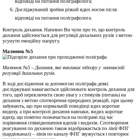
відповіді на питання поліграфолога;
Досліджуваний зробив різкий вдих носом після
відповіді на питання поліграфолога.
Контроль дихання. Напевно Ви чули про те, що контроль
дихання здійснюється для регуляції дихальних рухів з метою
усунути емоційну напругу.
Малюнок №5
Малюнок №5 – Дихання, яке викликає підозру у навмисній ​​
регуляції дихальних рухів.
В ході дослідження за допомогою поліграфа деякі
досліджувані намагаються здійснювати контроль дихання для
того, щоб переключити свою увагу з стимулів (питань) на
дихання з метою спотворення природних реакцій, при цьому
забувають, що при нормальній поведінці вдих коротше
видиху, а при контролі дихання навпаки, видих коротше
вдиху, що помітно позначається на поліграмі під час
порівняння співвідношення вдихів і видихів. Спотворення
реагування по диханню також відображається по лінії ФПГ
(кардіоканал) – лінія по каналу ФПГ звужується і повторює