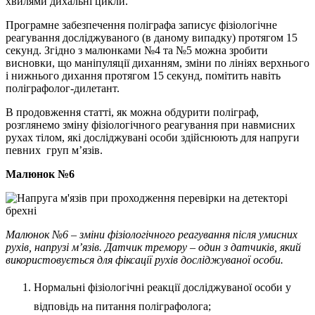
хвилями дихальні цикли.
Програмне забезпечення поліграфа записує фізіологічне
реагування досліджуваного (в даному випадку) протягом 15
секунд. Згідно з малюнками №4 та №5 можна зробити
висновки, що маніпуляції диханням, зміни по лініях верхнього
і нижнього дихання протягом 15 секунд, помітить навіть
поліграфолог-дилетант.
В продовження статті, як можна обдурити поліграф,
розглянемо зміну фізіологічного реагування при навмисних
рухах тілом, які досліджувані особи здійснюють для напруги
певних груп м’язів.
Малюнок №6
Малюнок №6 – зміни фізіологічного реагування після умисних
рухів, напрузі м’язів. Датчик тремору – один з датчиків, який
використовується для фіксації рухів досліджуваної особи.
Нормальні фізіологічні реакції досліджуваної особи у
відповідь на питання поліграфолога;