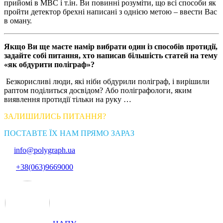
прийомі в МВС і т.ін. Ви повинні розуміти, що всі способи як
пройти детектор брехні написані з однією метою – ввести Вас
в оману.
Якщо Ви ще маєте намір вибрати один із способів протидії,
задайте собі питання, хто написав більшість статей на тему
«як обдурити поліграф»?
Безкорисливі люди, які ніби обдурили поліграф, і вирішили
раптом поділиться досвідом? Або поліграфологи, яким
виявлення протидії тільки на руку …
ЗАЛИШИЛИСЬ ПИТАННЯ?
ПОСТАВТЕ ЇХ НАМ ПРЯМО ЗАРАЗ
info@polygraph.ua
+38(063)9669000