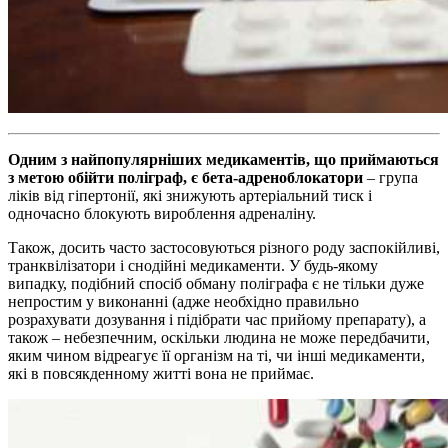
Одним з найпопулярніших медикаментів, що приймаються
з метою обійти поліграф, є бета-адреноблокатори
– група
ліків від гіпертонії, які знижують артеріальний тиск і
одночасно блокують вироблення адреналіну.
Також, досить часто застосовуються різного роду заспокійливі,
транквілізатори і снодійні медикаменти. У будь-якому
випадку, подібний спосіб обману поліграфа є не тільки дуже
непростим у виконанні (адже необхідно правильно
розрахувати дозування і підібрати час прийому препарату), а
також – небезпечним, оскільки людина не може передбачити,
яким чином відреагує її організм на ті, чи інші медикаменти,
які в повсякденному житті вона не приймає.