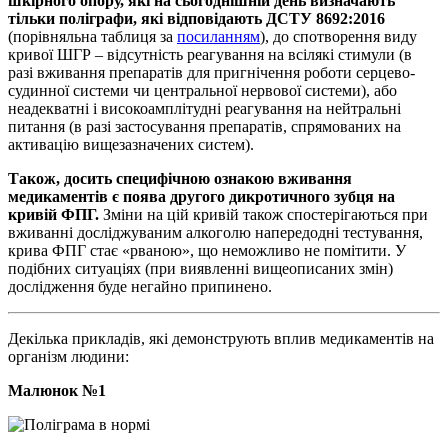
шкірного опору, які на сьогоднішній день визначають
тільки поліграфи, які відповідають ДСТУ 8692:2016
(порівняльна таблиця за
посиланням
), до спотворення виду
кривої ШГР – відсутність реагування на всілякі стимули (в
разі вживання препаратів для пригнічення роботи серцево-
судинної системи чи центральної нервової системи), або
неадекватні і високоамплітудні реагування на нейтральні
питання (в разі застосування препаратів, спрямованих на
активацію вищезазначених систем).
Також, досить специфічною ознакою вживання
медикаментів є поява другого дикротичного зубця на
кривій ФПГ.
Зміни на цій кривій також спостерігаються при
вживанні досліджуваним алкоголю напередодні тестування,
крива ФПГ стає «рваною», що неможливо не помітити. У
подібних ситуаціях (при виявленні вищеописаних змін)
дослідження буде негайно припинено.
Декілька прикладів, які демонструють вплив медикаментів на
організм людини:
Малюнок №1