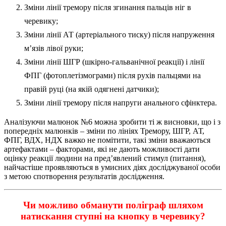
Зміни лінії тремору після згинання пальців ніг в
черевику;
Зміни лінії АТ (артеріального тиску) після напруження
м’язів лівої руки;
Зміни лінії ШГР (шкірно-гальванічної реакції) і лінії
ФПГ (фотоплетізмограми) після рухів пальцями на
правій руці (на якій одягнені датчики);
Зміни лінії тремору після напруги анального сфінктера.
Аналізуючи малюнок №6 можна зробити ті ж висновки, що і з
попередніх малюнків – зміни по лініях Тремору, ШГР, АТ,
ФПГ, ВДХ, НДХ важко не помітити, такі зміни вважаються
артефактами – факторами, які не дають можливості дати
оцінку реакції людини на пред’явлений стимул (питання),
найчастіше проявляються в умисних діях досліджуваної особи
з метою спотворення результатів дослідження.
Чи можливо обманути поліграф шляхом
натискання ступні на кнопку в черевику?