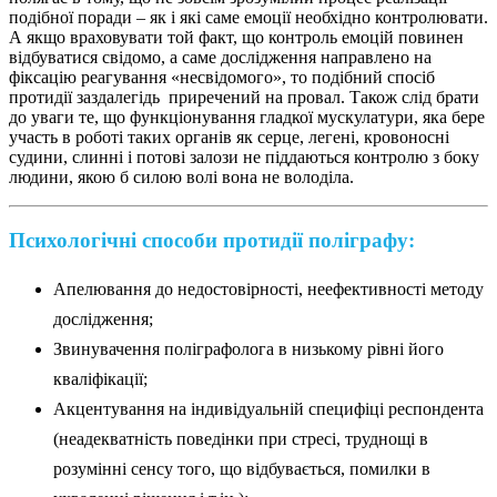
подібної поради – як і які саме емоції необхідно контролювати.
А якщо враховувати той факт, що контроль емоцій повинен
відбуватися свідомо, а саме дослідження направлено на
фіксацію реагування «несвідомого», то подібний спосіб
протидії заздалегідь приречений на провал. Також слід брати
до уваги те, що функціонування гладкої мускулатури, яка бере
участь в роботі таких органів як серце, легені, кровоносні
судини, слинні і потові залози не піддаються контролю з боку
людини, якою б силою волі вона не володіла.
Психологічні способи протидії поліграфу:
Апелювання до недостовірності, неефективності методу
дослідження;
Звинувачення поліграфолога в низькому рівні його
кваліфікації;
Акцентування на індивідуальній специфіці респондента
(неадекватність поведінки при стресі, труднощі в
розумінні сенсу того, що відбувається, помилки в