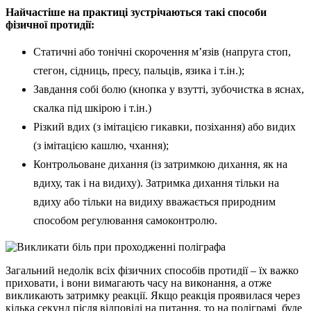
Найчастіше на практиці зустрічаються такі способи
фізичної протидії:
Статичні або тонічні скорочення м’язів (напруга стоп,
стегон, сідниць, пресу, пальців, язика і т.ін.);
Завдання собі болю (кнопка у взутті, зубочистка в яснах,
скалка під шкірою і т.ін.)
Різкий вдих (з імітацією гикавки, позіхання) або видих
(з імітацією кашлю, чхання);
Контрольоване дихання (із затримкою дихання, як на
вдиху, так і на видиху). Затримка дихання тільки на
вдиху або тільки на видиху вважається природним
способом регулювання самоконтролю.
Загальний недолік всіх фізичних способів протидії – їх важко
приховати, і вони вимагають часу на виконання, а отже
викликають затримку реакції. Якщо реакція проявилася через
кілька секунд після відповіді на питання, то на поліграмі буде