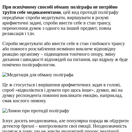
При психічному способі обману поліграфа не потрібно
труїти себе медикаментами
, цей вид протидії поліграфу
передбачає спроби медитувати, вирішувати в розумі
арифметичні задачі, спроби ввести себе в стан трансу,
перенесення думок з одного на інший предмет, повна
релаксація і т.ін.
Спроби медитувати або ввести себе в стан глибокого трансу
або повного розслаблення незмінно викличе відповідну
реакцію організму – підвищення тонічного опору, зміну
дихання і швидкості відповідей на питання, що відразу ж буде
помічено поліграфологом.
Це ж стосується і вирішення арифметичних задач в голові,
спроб «відволіктися і думати про щось інше», думки, які на
думку респондента повинні викликати емоцію, наприклад,
смак кислого лимону.
Існує досить неоднозначна, але популярна порада як обдурити
детектор брехні – контролювати свої емоції. Неоднозначність
полягає в тому, що не зовсім зрозумілий процес реалізації