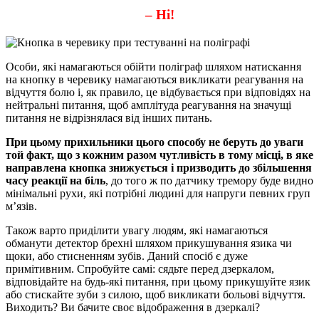
– Ні!
Особи, які намагаються обійти поліграф шляхом натискання
на кнопку в черевику намагаються викликати реагування на
відчуття болю і, як правило, це відбувається при відповідях на
нейтральні питання, щоб амплітуда реагування на значущі
питання не відрізнялася від інших питань.
При цьому прихильники цього способу не беруть до уваги
той факт, що з кожним разом чутливість в тому місці, в яке
направлена кнопка знижується і призводить до збільшення
часу реакції на біль
, до того ж по датчику тремору буде видно
мінімальні рухи, які потрібні людині для напруги певних груп
м’язів.
Також варто приділити увагу людям, які намагаються
обманути детектор брехні шляхом прикушування язика чи
щоки, або стисненням зубів. Даний спосіб є дуже
примітивним. Спробуйте самі: сядьте перед дзеркалом,
відповідайте на будь-які питання, при цьому прикушуйте язик
або стискайте зуби з силою, щоб викликати больові відчуття.
Виходить? Ви бачите своє відображення в дзеркалі?