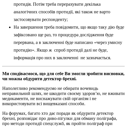
протидія. Потім треба перерахувати декілька
аналогічних способів протидії, які також не варто
застосовувати респонденту;
На завершення треба повідомити, що якщо таку дію буде
зафіксовано ще раз, то процедура дослідження буде
перервана, а в заключенні буде написано «через умисну
протидію». Якщо ж спроб протидії далі не буде,
інформація про них в заключенні не зазначається.
Ми сподіваємося, що для себе Ви змогли зробити висновки,
чи можна обдурити детектор брехні.
Наполегливо рекомендуємо не обирати вочевидь
неправильний шлях, не шкодити своєму здоров’ю, не вживати
медикаменти, не виснажувати свій організм і не
використовувати всі вищевказані способи.
На форумах, багато хто дає поради як обдурити детектор
брехні, розповідає про диво-пігулки для обману поліграфа,
про методи протидії спецслужб, як пройти поліграф при