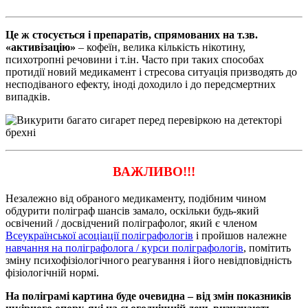
Це ж стосується і препаратів, спрямованих на т.зв.
«активізацію»
– кофеїн, велика кількість нікотину,
психотропні речовини і т.ін. Часто при таких способах
протидії новий медикамент і стресова ситуація призводять до
несподіваного ефекту, іноді доходило і до передсмертних
випадків.
ВАЖЛИВО!!!
Незалежно від обраного медикаменту, подібним чином
обдурити поліграф шансів замало, оскільки будь-який
освічений / досвідчений поліграфолог, який є членом
Всеукраїнської асоціації поліграфологів
і пройшов належне
навчання на поліграфолога / курси поліграфологів
, помітить
зміну психофізіологічного реагування і його невідповідність
фізіологічній нормі.
На поліграмі картина буде очевидна – від змін показників