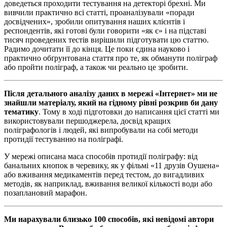
доведеться проходити тестування на детекторі брехні. Ми
вивчили практично всі статті, проаналізували «поради
досвідчених», зробили опитування наших клієнтів і
респондентів, які готові були говорити «як є» і на підставі
тисяч проведених тестів вирішили підготувати цю статтю.
Радимо дочитати її до кінця. Це поки єдина науково і
практично обґрунтована стаття про те, як обманути поліграф
або пройти поліграф, а також чи реально це зробити.
Після детального аналізу даних в мережі «Інтернет» ми не
знайшли матеріалу, який на гідному рівні розкрив би дану
тематику
. Тому в ході підготовки до написання цієї статті ми
використовували першоджерела, досвід кращих
поліграфологів і людей, які випробували на собі методи
протидії тестуванню на поліграфі.
У мережі описана маса способів протидії поліграфу: від
банальних кнопок в черевику, як у фільмі «11 друзів Оушена»
або вживання медикаментів перед тестом, до вигадливих
методів, як наприклад, вживання великої кількості води або
позаплановий марафон.
Ми нарахували близько 100 способів, які невідомі автори