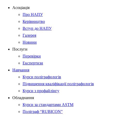
Асоціація
Про НАПУ
Керівництво
Вступ до НАПУ
Галерея
Новини
Послуги
Перевірки
Експертизи
Навчання
Курси поліграфологів
Підвищення кваліфікації поліграфологів
Курси з профайлінгу
Обладнання
Курси за стандартами ASTM
Поліграф “RUBICON”