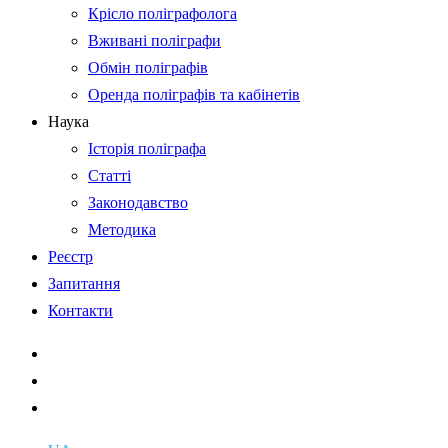
Крісло поліграфолога
Вживані поліграфи
Обмін поліграфів
Оренда поліграфів та кабінетів
Наука
Історія поліграфа
Статті
Законодавство
Методика
Реєстр
Запитання
Контакти