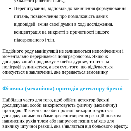
ухваленні рішення і т.ін.);
Перепитування, відповідь до закінчення формулювання
питань, повідомлення про помилковість даних
відповідей, зміна своєї думки в ході дослідження,
концентрація на викритті в причетності іншого
підозрюваного і т.ін.
Подібного роду маніпуляції не залишаються непоміченими і
моментально перериваєься поліграфологом. Якщо ж
досліджуваний продовжує «клеїти дурня», то тест на
поліграфі зупиняється, а вся суть того, що відбувається
описується в заключенні, яке передається замовнику.
Фізична (механічна) протидія детектору брехні
Найбільш часто для того, щоб обійти детектор брехні
досліджувані особи використовують фізичну (механічну)
протидію. Фізичні способи протидії використовуються
досліджуваними особами для спотворення реакцій шляхом
навмисних рухів тілом або напругою певних м’язів для
виклику штучної реакції, яка з’являється від больового ефекту.