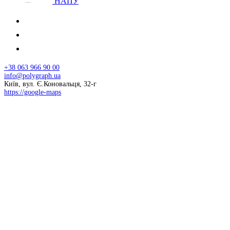
НАПУ
+38 063 966 90 00
info@polygraph.ua
Київ, вул. Є.Коновальця, 32-г
https://google-maps
© 2026 НАПУ