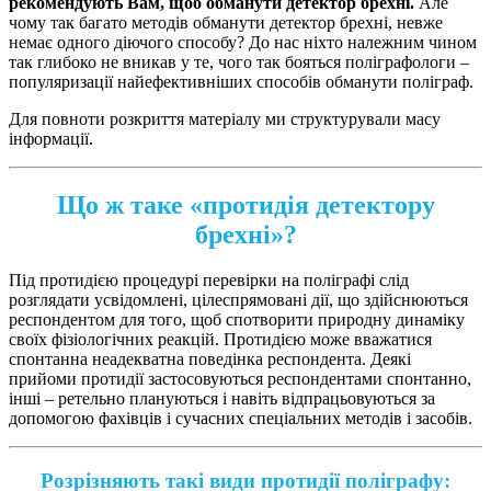
рекомендують Вам, щоб обманути детектор брехні.
Але
чому так багато методів обманути детектор брехні, невже
немає одного діючого способу? До нас ніхто належним чином
так глибоко не вникав у те, чого так бояться поліграфологи –
популяризації найефективніших способів обманути поліграф.
Для повноти розкриття матеріалу ми структурували масу
інформації.
Що ж таке «протидія детектору
брехні»?
Під протидією процедурі перевірки на поліграфі слід
розглядати усвідомлені, цілеспрямовані дії, що здійснюються
респондентом для того, щоб спотворити природну динаміку
своїх фізіологічних реакцій. Протидією може вважатися
спонтанна неадекватна поведінка респондента. Деякі
прийоми протидії застосовуються респондентами спонтанно,
інші – ретельно плануються і навіть відпрацьовуються за
допомогою фахівців і сучасних спеціальних методів і засобів.
Розрізняють такі види протидії поліграфу: