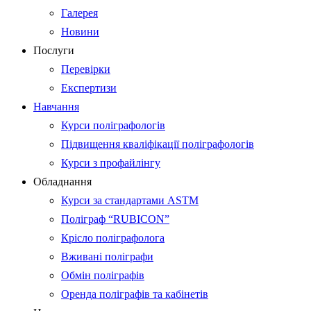
Галерея
Новини
Послуги
Перевірки
Експертизи
Навчання
Курси поліграфологів
Підвищення кваліфікації поліграфологів
Курси з профайлінгу
Обладнання
Курси за стандартами ASTM
Поліграф “RUBICON”
Крісло поліграфолога
Вживані поліграфи
Обмін поліграфів
Оренда поліграфів та кабінетів