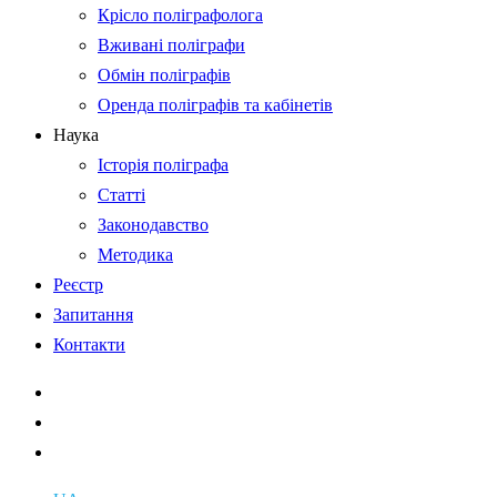
Крісло поліграфолога
Вживані поліграфи
Обмін поліграфів
Оренда поліграфів та кабінетів
Наука
Історія поліграфа
Статті
Законодавство
Методика
Реєстр
Запитання
Контакти