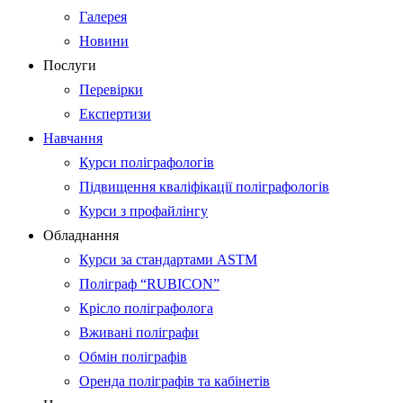
Галерея
Новини
Послуги
Перевірки
Експертизи
Навчання
Курси поліграфологів
Підвищення кваліфікації поліграфологів
Курси з профайлінгу
Обладнання
Курси за стандартами ASTM
Поліграф “RUBICON”
Крісло поліграфолога
Вживані поліграфи
Обмін поліграфів
Оренда поліграфів та кабінетів