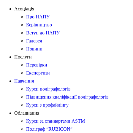
Асоціація
Про НАПУ
Керівництво
Вступ до НАПУ
Галерея
Новини
Послуги
Перевірки
Експертизи
Навчання
Курси поліграфологів
Підвищення кваліфікації поліграфологів
Курси з профайлінгу
Обладнання
Курси за стандартами ASTM
Поліграф “RUBICON”