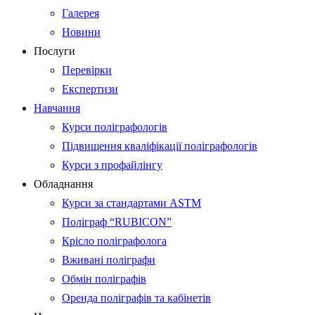
Галерея
Новини
Послуги
Перевірки
Експертизи
Навчання
Курси поліграфологів
Підвищення кваліфікації поліграфологів
Курси з профайлінгу
Обладнання
Курси за стандартами ASTM
Поліграф “RUBICON”
Крісло поліграфолога
Вживані поліграфи
Обмін поліграфів
Оренда поліграфів та кабінетів