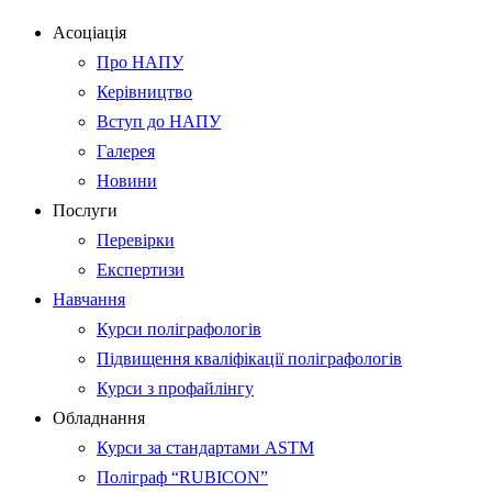
Асоціація
Про НАПУ
Керівництво
Вступ до НАПУ
Галерея
Новини
Послуги
Перевірки
Експертизи
Навчання
Курси поліграфологів
Підвищення кваліфікації поліграфологів
Курси з профайлінгу
Обладнання
Курси за стандартами ASTM
Поліграф “RUBICON”