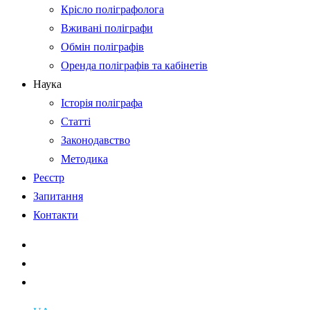
Крісло поліграфолога
Вживані поліграфи
Обмін поліграфів
Оренда поліграфів та кабінетів
Наука
Історія поліграфа
Статті
Законодавство
Методика
Реєстр
Запитання
Контакти