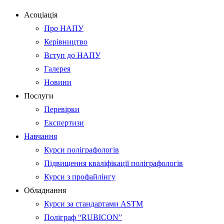
Асоціація
Про НАПУ
Керівництво
Вступ до НАПУ
Галерея
Новини
Послуги
Перевірки
Експертизи
Навчання
Курси поліграфологів
Підвищення кваліфікації поліграфологів
Курси з профайлінгу
Обладнання
Курси за стандартами ASTM
Поліграф “RUBICON”