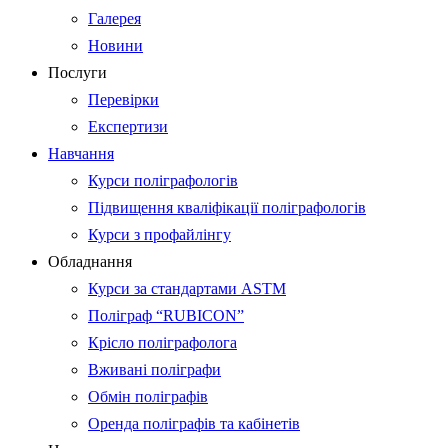
Галерея
Новини
Послуги
Перевірки
Експертизи
Навчання
Курси поліграфологів
Підвищення кваліфікації поліграфологів
Курси з профайлінгу
Обладнання
Курси за стандартами ASTM
Поліграф “RUBICON”
Крісло поліграфолога
Вживані поліграфи
Обмін поліграфів
Оренда поліграфів та кабінетів