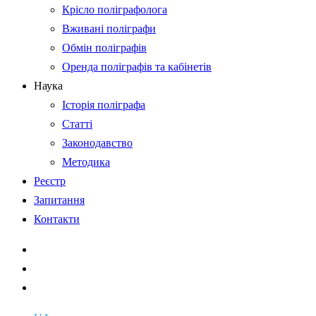
Крісло поліграфолога
Вживані поліграфи
Обмін поліграфів
Оренда поліграфів та кабінетів
Наука
Історія поліграфа
Статті
Законодавство
Методика
Реєстр
Запитання
Контакти