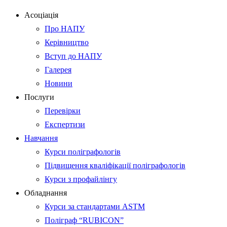
Асоціація
Про НАПУ
Керівництво
Вступ до НАПУ
Галерея
Новини
Послуги
Перевірки
Експертизи
Навчання
Курси поліграфологів
Підвищення кваліфікації поліграфологів
Курси з профайлінгу
Обладнання
Курси за стандартами ASTM
Поліграф “RUBICON”