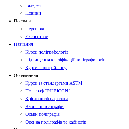
Галерея
Новини
Послуги
Перевірки
Експертизи
Навчання
Курси поліграфологів
Підвищення кваліфікації поліграфологів
Курси з профайлінгу
Обладнання
Курси за стандартами ASTM
Поліграф “RUBICON”
Крісло поліграфолога
Вживані поліграфи
Обмін поліграфів
Оренда поліграфів та кабінетів