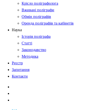
Крісло поліграфолога
Вживані поліграфи
Обмін поліграфів
Оренда поліграфів та кабінетів
Наука
Історія поліграфа
Статті
Законодавство
Методика
Реєстр
Запитання
Контакти