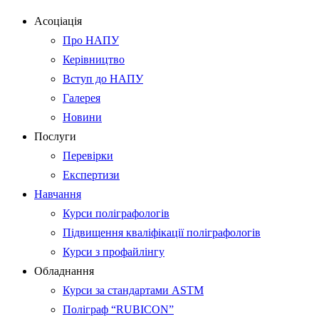
Асоціація
Про НАПУ
Керівництво
Вступ до НАПУ
Галерея
Новини
Послуги
Перевірки
Експертизи
Навчання
Курси поліграфологів
Підвищення кваліфікації поліграфологів
Курси з профайлінгу
Обладнання
Курси за стандартами ASTM
Поліграф “RUBICON”