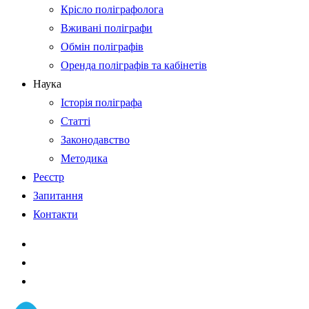
Крісло поліграфолога
Вживані поліграфи
Обмін поліграфів
Оренда поліграфів та кабінетів
Наука
Історія поліграфа
Статті
Законодавство
Методика
Реєстр
Запитання
Контакти