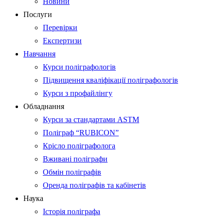
Новини
Послуги
Перевірки
Експертизи
Навчання
Курси поліграфологів
Підвищення кваліфікації поліграфологів
Курси з профайлінгу
Обладнання
Курси за стандартами ASTM
Поліграф “RUBICON”
Крісло поліграфолога
Вживані поліграфи
Обмін поліграфів
Оренда поліграфів та кабінетів
Наука
Історія поліграфа