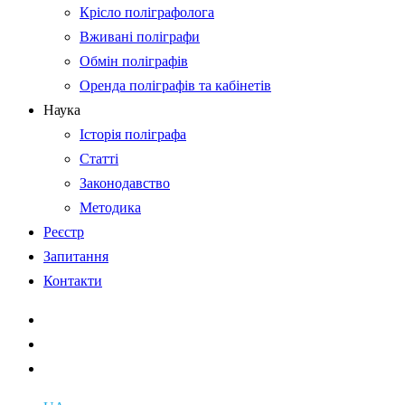
Крісло поліграфолога
Вживані поліграфи
Обмін поліграфів
Оренда поліграфів та кабінетів
Наука
Історія поліграфа
Статті
Законодавство
Методика
Реєстр
Запитання
Контакти