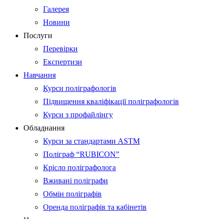
Галерея
Новини
Послуги
Перевірки
Експертизи
Навчання
Курси поліграфологів
Підвищення кваліфікації поліграфологів
Курси з профайлінгу
Обладнання
Курси за стандартами ASTM
Поліграф “RUBICON”
Крісло поліграфолога
Вживані поліграфи
Обмін поліграфів
Оренда поліграфів та кабінетів