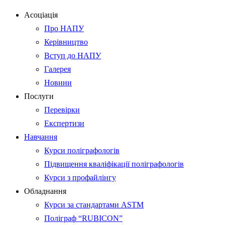
Асоціація
Про НАПУ
Керівництво
Вступ до НАПУ
Галерея
Новини
Послуги
Перевірки
Експертизи
Навчання
Курси поліграфологів
Підвищення кваліфікації поліграфологів
Курси з профайлінгу
Обладнання
Курси за стандартами ASTM
Поліграф “RUBICON”