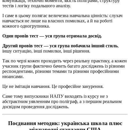
комунікації, технічні моменти, якість поліграми, структуру
тестів і логіку подальшого аналізу.
І саме в цьому полягає величезна навчальна цінність: слухач
навчається не лише на власних помилках, а й на роботі
кожного одногрупника.
Один провів тест — уся група отримала досвід.
Другий провів тест — уся група побачила інший стиль
,
іншу ситуацію, інші помилки, інші рішення.
Так по черзі кожен проходить через реальну практику, а кожен
учасник групи фактично бачить багато досліджень із різними
респондентами, різними темами та різними професійними
нюансами.
Це не імітація навчання. Це професійне занурення.
Саме тому випускники НАПУ виходять із курсу не з
абстрактним уявленням про поліграф, а з першим реальним
досвідом проведення досліджень.
Поєднання методик: українська школа плюс
міжнародні стандарти США