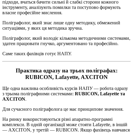
підходи, вчаться бачити сильні й слабкі сторони кожного
інструменту, аналізують помилки та поступово формують
власне професійне мислення.
Поліграфолог, який знає лише одну методику, обмежений
ситуаціями, у яких ця методика зручна.
Поліграфолог, який володіє кількома методичними системами,
здатен працювати гнучко, аргументовано та професійно.
Саме таких фахівців готує НАПУ.
Практика одразу на трьох поліграфах:
RUBICON, Lafayette, AXCITON
Ще одна важлива особливість курсів НАПУ — робота одразу
з трьома поліграфними системами:
RUBICON, Lafayette та
AXCITON
.
Для сучасного поліграфолога це має принципове значення.
На ринку використовуються різні апаратно-програмні
комплекси. В одній організації може стояти Lafayette, в іншій
— AXCITON, у третій — RUBICON. Якщо фахівець навчався