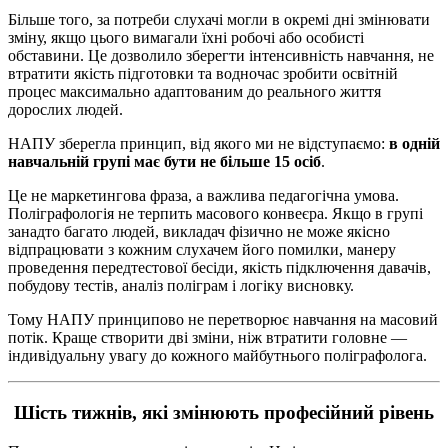
Більше того, за потреби слухачі могли в окремі дні змінювати
зміну, якщо цього вимагали їхні робочі або особисті
обставини. Це дозволило зберегти інтенсивність навчання, не
втратити якість підготовки та водночас зробити освітній
процес максимально адаптованим до реального життя
дорослих людей.
НАПУ зберегла принцип, від якого ми не відступаємо:
в одній
навчальній групі має бути не більше 15 осіб
.
Це не маркетингова фраза, а важлива педагогічна умова.
Поліграфологія не терпить масового конвеєра. Якщо в групі
занадто багато людей, викладач фізично не може якісно
відпрацювати з кожним слухачем його помилки, манеру
проведення передтестової бесіди, якість підключення давачів,
побудову тестів, аналіз поліграм і логіку висновку.
Тому НАПУ принципово не перетворює навчання на масовий
потік. Краще створити дві зміни, ніж втратити головне —
індивідуальну увагу до кожного майбутнього поліграфолога.
Шість тижнів, які змінюють професійний рівень