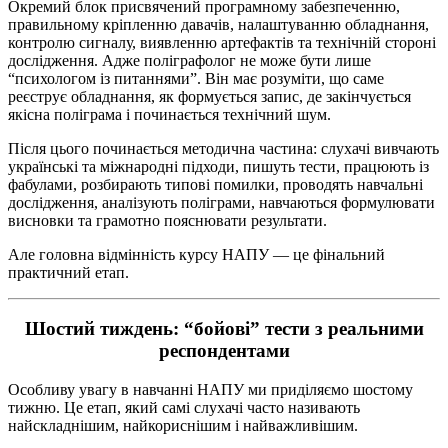
Окремий блок присвячений програмному забезпеченню,
правильному кріпленню давачів, налаштуванню обладнання,
контролю сигналу, виявленню артефактів та технічній стороні
дослідження. Адже поліграфолог не може бути лише
“психологом із питаннями”. Він має розуміти, що саме
реєструє обладнання, як формується запис, де закінчується
якісна поліграма і починається технічний шум.
Після цього починається методична частина: слухачі вивчають
українські та міжнародні підходи, пишуть тести, працюють із
фабулами, розбирають типові помилки, проводять навчальні
дослідження, аналізують поліграми, навчаються формулювати
висновки та грамотно пояснювати результати.
Але головна відмінність курсу НАПУ — це фінальний
практичний етап.
Шостий тиждень: “бойові” тести з реальними
респондентами
Особливу увагу в навчанні НАПУ ми приділяємо шостому
тижню. Це етап, який самі слухачі часто називають
найскладнішим, найкориснішим і найважливішим.