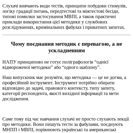
Слухачі вивчають види тестів, принципи побудови стимулів,
логіку градації питань, передтестові та міжтестові бесіди,
типові помилки застосування МВПІ, а також практичні
приклади використання цієї методики у службових
розслідуваннях, кримінальних фабулах і приватних запитах.
Чому поєднання методик є перевагою, а не
ускладненням
НАПУ принципово не готує поліграфологів “однієї
відмороженої методики” або “одного шаблону”.
Наш випускник має розуміти, що методика — це не догма, а
професійний інструмент. Інструмент потрібно обирати
відповідно до задачі, правового контексту, типу запиту,
категорії респондента, якості вихідної інформації та мети
дослідження.
Саме тому під час навчання слухачі не просто слухають лекції
про методики. Вони пишуть тести за фабулами, поєднують
МНПП і МВПІ, порівнюють українські та американські