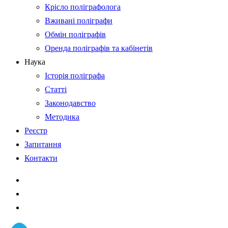
Крісло поліграфолога
Вживані поліграфи
Обмін поліграфів
Оренда поліграфів та кабінетів
Наука
Історія поліграфа
Статті
Законодавство
Методика
Реєстр
Запитання
Контакти