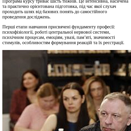
Програма курсу триває шість тижнів. Це інтенсивна, насичена
та практично орієнтована підготовка, під час якої слухач
проходить шлях від базових понять до самостійного
проведення досліджень.
Перші етапи навчання присвячені фундаменту професії:
психофізіології, роботі центральної нервової системи,
психічним процесам, емоціям, увазі, пам’яті, значимості
стимулів, особливостям формування реакцій та їх реєстрації.