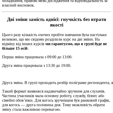
обладнання, правові межі дослідження та відповідальність за
власний висновок.
Дві зміни замість однієї: гнучкість без втрати
якості
Цього разу кількість охочих пройти навчання була настільки
великою, що ми свідомо розділили курс на дві зміни. На
відміну від інших курсів
ми гарантуємо, що в групі буде не
більше 15 осіб
.
Перша зміна працювала з 09:00 до 13:00.
Друга зміна працювала з 13:30 до 19:00.
Друга зміна. В групі проходить розбір поліграми респондента, 
Такий формат виявився надзвичайно зручним для слухачів.
Частина учасників мала основну роботу, службу, бізнес або
сімейні обов’язки. Для когось зручнішим був ранковий графік,
для когось — друга половина дня. Тому можливість обрати
зміну стала важливою перевагою.