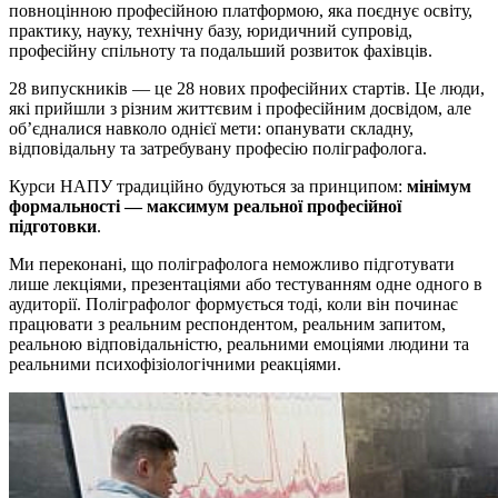
повноцінною професійною платформою, яка поєднує освіту,
практику, науку, технічну базу, юридичний супровід,
професійну спільноту та подальший розвиток фахівців.
28 випускників — це 28 нових професійних стартів. Це люди,
які прийшли з різним життєвим і професійним досвідом, але
об’єдналися навколо однієї мети: опанувати складну,
відповідальну та затребувану професію поліграфолога.
Курси НАПУ традиційно будуються за принципом:
мінімум
формальності — максимум реальної професійної
підготовки
.
Ми переконані, що поліграфолога неможливо підготувати
лише лекціями, презентаціями або тестуванням одне одного в
аудиторії. Поліграфолог формується тоді, коли він починає
працювати з реальним респондентом, реальним запитом,
реальною відповідальністю, реальними емоціями людини та
реальними психофізіологічними реакціями.