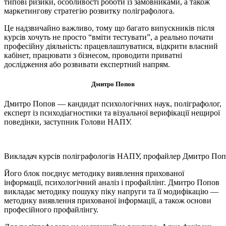
типові ризики, особливості роботи із замовниками, а також
маркетингову стратегію розвитку поліграфолога.
Це надзвичайно важливо, тому що багато випускників після
курсів хочуть не просто “вміти тестувати”, а реально почати
професійну діяльність: працевлаштуватися, відкрити власний
кабінет, працювати з бізнесом, проводити приватні
дослідження або розвивати експертний напрям.
Дмитро Попов
Дмитро Попов — кандидат психологічних наук, поліграфолог,
експерт із психодіагностики та візуальної верифікації нещирої
поведінки, заступник Голови НАПУ.
Викладач курсів поліграфологів НАПУ, профайлер Дмитро По
Його блок поєднує методику виявлення прихованої
інформації, психологічний аналіз і профайлінг. Дмитро Попов
викладає методику пошуку піку напруги та її модифікацію —
методику виявлення прихованої інформації, а також основи
професійного профайлінгу.