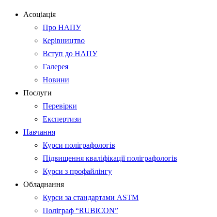
Асоціація
Про НАПУ
Керівництво
Вступ до НАПУ
Галерея
Новини
Послуги
Перевірки
Експертизи
Навчання
Курси поліграфологів
Підвищення кваліфікації поліграфологів
Курси з профайлінгу
Обладнання
Курси за стандартами ASTM
Поліграф “RUBICON”