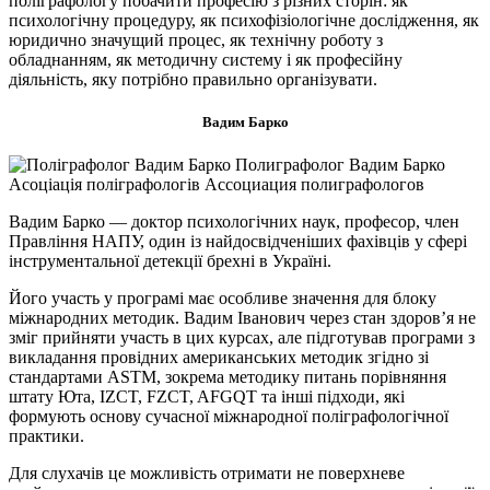
поліграфологу побачити професію з різних сторін: як
психологічну процедуру, як психофізіологічне дослідження, як
юридично значущий процес, як технічну роботу з
обладнанням, як методичну систему і як професійну
діяльність, яку потрібно правильно організувати.
Вадим Барко
Вадим Барко — доктор психологічних наук, професор, член
Правління НАПУ, один із найдосвідченіших фахівців у сфері
інструментальної детекції брехні в Україні.
Його участь у програмі має особливе значення для блоку
міжнародних методик. Вадим Іванович через стан здоров’я не
зміг прийняти участь в цих курсах, але підготував програми з
викладання провідних американських методик згідно зі
стандартами ASTM, зокрема методику питань порівняння
штату Юта, IZCT, FZCT, AFGQT та інші підходи, які
формують основу сучасної міжнародної поліграфологічної
практики.
Для слухачів це можливість отримати не поверхневе