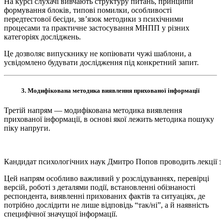
На курсі слухачі вивчають структуру питань, принципи
формування блоків, типові помилки, особливості
передтестової бесіди, зв’язок методики з психічними
процесами та практичне застосування МНПП у різних
категоріях досліджень.
Це дозволяє випускнику не копіювати чужі шаблони, а
усвідомлено будувати дослідження під конкретний запит.
3. Модифікована методика виявлення прихованої інформації
Третій напрям — модифікована методика виявлення
прихованої інформації, в основі якої лежить методика пошуку
піку напруги.
Кандидат психологічних наук Дмитро Попов проводить лекції з
Цей напрям особливо важливий у розслідуваннях, перевірці
версій, роботі з деталями події, встановленні обізнаності
респондента, виявленні прихованих фактів та ситуаціях, де
потрібно дослідити не лише відповідь “так/ні”, а й наявність
специфічної значущої інформації.