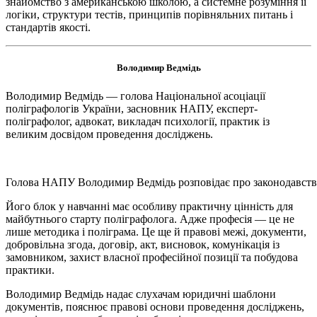
знайомство з американською школою, а системне розуміння її
логіки, структури тестів, принципів порівняльних питань і
стандартів якості.
Володимир Ведмідь
Володимир Ведмідь — голова Національної асоціації
поліграфологів України, засновник НАПУ, експерт-
поліграфолог, адвокат, викладач психології, практик із
великим досвідом проведення досліджень.
Голова НАПУ Володимир Ведмідь розповідає про законодавство
Його блок у навчанні має особливу практичну цінність для
майбутнього старту поліграфолога. Адже професія — це не
лише методика і поліграма. Це ще й правові межі, документи,
добровільна згода, договір, акт, висновок, комунікація із
замовником, захист власної професійної позиції та побудова
практики.
Володимир Ведмідь надає слухачам юридичні шаблони
документів, пояснює правові основи проведення досліджень,