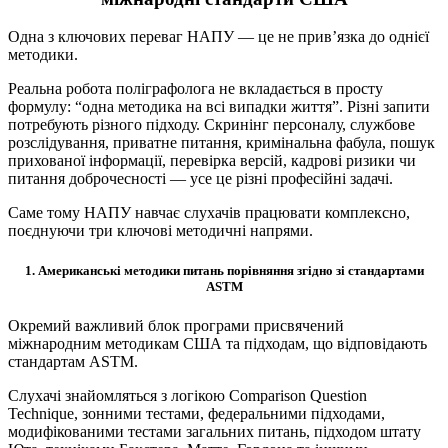
Одна з ключових переваг НАПУ — це не прив’язка до однієї
методики.
Реальна робота поліграфолога не вкладається в просту
формулу: “одна методика на всі випадки життя”. Різні запити
потребують різного підходу. Скринінг персоналу, службове
розслідування, приватне питання, кримінальна фабула, пошук
прихованої інформації, перевірка версій, кадрові ризики чи
питання доброчесності — усе це різні професійні задачі.
Саме тому НАПУ навчає слухачів працювати комплексно,
поєднуючи три ключові методичні напрями.
1. Американські методики питань порівняння згідно зі стандартами
ASTM
Окремий важливий блок програми присвячений
міжнародним методикам США та підходам, що відповідають
стандартам ASTM.
Слухачі знайомляться з логікою Comparison Question
Technique, зонними тестами, федеральними підходами,
модифікованими тестами загальних питань, підходом штату