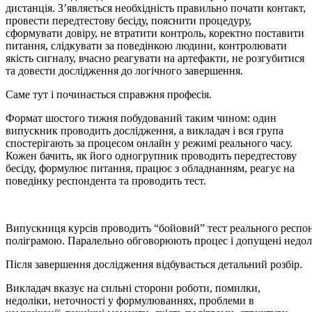
дистанція. З’являється необхідність правильно почати контакт,
провести передтестову бесіду, пояснити процедуру,
сформувати довіру, не втратити контроль, коректно поставити
питання, слідкувати за поведінкою людини, контролювати
якість сигналу, вчасно реагувати на артефакти, не розгубитися
та довести дослідження до логічного завершення.
Саме тут і починається справжня професія.
Формат шостого тижня побудований таким чином: один
випускник проводить дослідження, а викладач і вся група
спостерігають за процесом онлайн у режимі реального часу.
Кожен бачить, як його одногрупник проводить передтестову
бесіду, формулює питання, працює з обладнанням, реагує на
поведінку респондента та проводить тест.
Випускниця курсів проводить “бойовий” тест реального респонде
поліграмою. Паралельно обговорюють процес і допущені недол
Після завершення дослідження відбувається детальний розбір.
Викладач вказує на сильні сторони роботи, помилки,
недоліки, неточності у формулюваннях, проблеми в