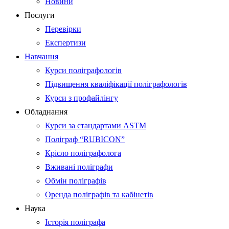
Новини
Послуги
Перевірки
Експертизи
Навчання
Курси поліграфологів
Підвищення кваліфікації поліграфологів
Курси з профайлінгу
Обладнання
Курси за стандартами ASTM
Поліграф “RUBICON”
Крісло поліграфолога
Вживані поліграфи
Обмін поліграфів
Оренда поліграфів та кабінетів
Наука
Історія поліграфа