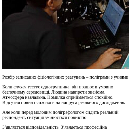
Розбір записаних фізіологічних реагувань – поліграми з учнями
Коли слухач тестує одногрупника, він працює в умовно
безпечному середовищі. Людина навпроти знайома.
Атмосфера навчальна. Помилка сприймається спокійно.
Відсутня повна психологічна напруга реального дослідження.
Але коли перед молодим поліграфологом сидить реальний
респондент, ситуація змінюється повністю.
З’являється відповідальність. З’являється професійна