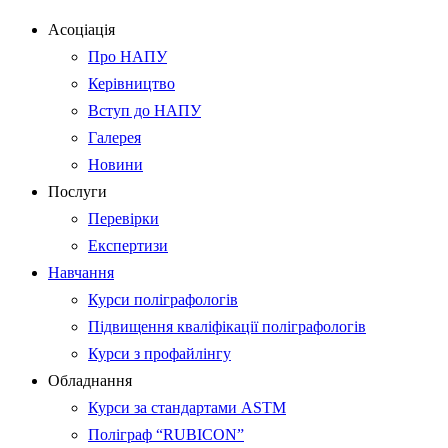
Асоціація
Про НАПУ
Керівництво
Вступ до НАПУ
Галерея
Новини
Послуги
Перевірки
Експертизи
Навчання
Курси поліграфологів
Підвищення кваліфікації поліграфологів
Курси з профайлінгу
Обладнання
Курси за стандартами ASTM
Поліграф “RUBICON”