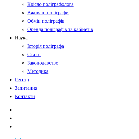
Крісло поліграфолога
Вживані поліграфи
Обмін поліграфів
Оренда поліграфів та кабінетів
Наука
Історія поліграфа
Статті
Законодавство
Методика
Реєстр
Запитання
Контакти