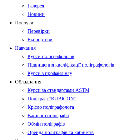
Галерея
Новини
Послуги
Перевірки
Експертизи
Навчання
Курси поліграфологів
Підвищення кваліфікації поліграфологів
Курси з профайлінгу
Обладнання
Курси за стандартами ASTM
Поліграф “RUBICON”
Крісло поліграфолога
Вживані поліграфи
Обмін поліграфів
Оренда поліграфів та кабінетів