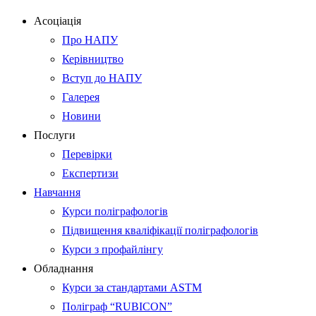
Асоціація
Про НАПУ
Керівництво
Вступ до НАПУ
Галерея
Новини
Послуги
Перевірки
Експертизи
Навчання
Курси поліграфологів
Підвищення кваліфікації поліграфологів
Курси з профайлінгу
Обладнання
Курси за стандартами ASTM
Поліграф “RUBICON”