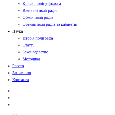
Крісло поліграфолога
Вживані поліграфи
Обмін поліграфів
Оренда поліграфів та кабінетів
Наука
Історія поліграфа
Статті
Законодавство
Методика
Реєстр
Запитання
Контакти