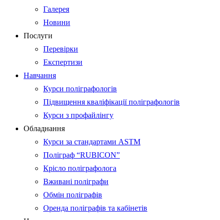
Галерея
Новини
Послуги
Перевірки
Експертизи
Навчання
Курси поліграфологів
Підвищення кваліфікації поліграфологів
Курси з профайлінгу
Обладнання
Курси за стандартами ASTM
Поліграф “RUBICON”
Крісло поліграфолога
Вживані поліграфи
Обмін поліграфів
Оренда поліграфів та кабінетів