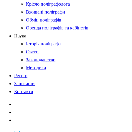
Крісло поліграфолога
Вживані поліграфи
Обмін поліграфів
Оренда поліграфів та кабінетів
Наука
Історія поліграфа
Статті
Законодавство
Методика
Реєстр
Запитання
Контакти