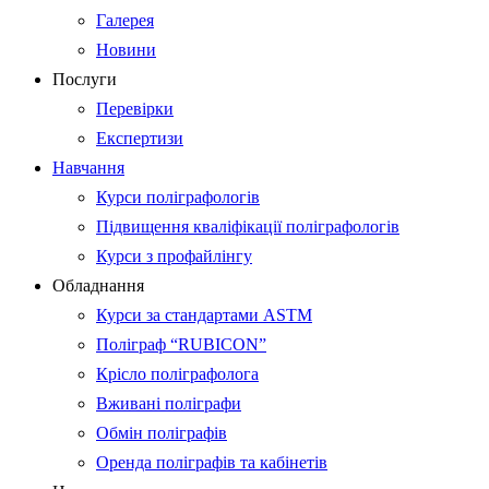
Галерея
Новини
Послуги
Перевірки
Експертизи
Навчання
Курси поліграфологів
Підвищення кваліфікації поліграфологів
Курси з профайлінгу
Обладнання
Курси за стандартами ASTM
Поліграф “RUBICON”
Крісло поліграфолога
Вживані поліграфи
Обмін поліграфів
Оренда поліграфів та кабінетів