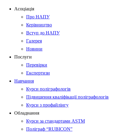
Асоціація
Про НАПУ
Керівництво
Вступ до НАПУ
Галерея
Новини
Послуги
Перевірки
Експертизи
Навчання
Курси поліграфологів
Підвищення кваліфікації поліграфологів
Курси з профайлінгу
Обладнання
Курси за стандартами ASTM
Поліграф “RUBICON”