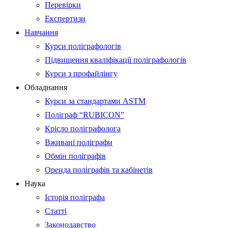
Перевірки
Експертизи
Навчання
Курси поліграфологів
Підвищення кваліфікації поліграфологів
Курси з профайлінгу
Обладнання
Курси за стандартами ASTM
Поліграф “RUBICON”
Крісло поліграфолога
Вживані поліграфи
Обмін поліграфів
Оренда поліграфів та кабінетів
Наука
Історія поліграфа
Статті
Законодавство