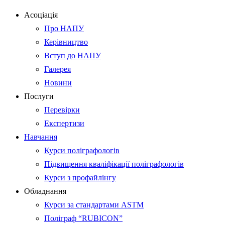
Асоціація
Про НАПУ
Керівництво
Вступ до НАПУ
Галерея
Новини
Послуги
Перевірки
Експертизи
Навчання
Курси поліграфологів
Підвищення кваліфікації поліграфологів
Курси з профайлінгу
Обладнання
Курси за стандартами ASTM
Поліграф “RUBICON”