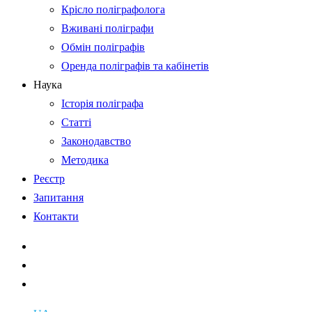
Крісло поліграфолога
Вживані поліграфи
Обмін поліграфів
Оренда поліграфів та кабінетів
Наука
Історія поліграфа
Статті
Законодавство
Методика
Реєстр
Запитання
Контакти