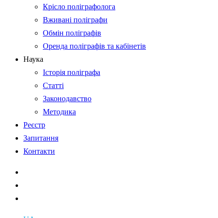
Крісло поліграфолога
Вживані поліграфи
Обмін поліграфів
Оренда поліграфів та кабінетів
Наука
Історія поліграфа
Статті
Законодавство
Методика
Реєстр
Запитання
Контакти