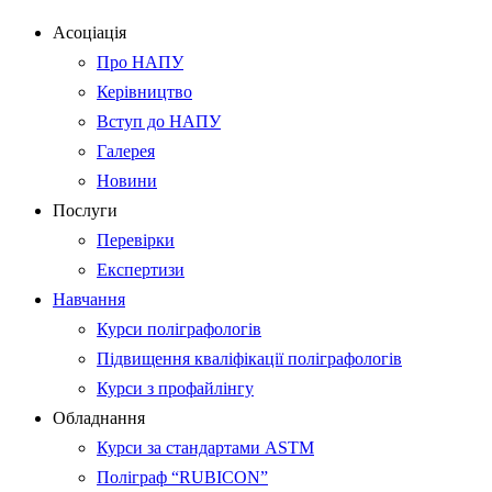
Асоціація
Про НАПУ
Керівництво
Вступ до НАПУ
Галерея
Новини
Послуги
Перевірки
Експертизи
Навчання
Курси поліграфологів
Підвищення кваліфікації поліграфологів
Курси з профайлінгу
Обладнання
Курси за стандартами ASTM
Поліграф “RUBICON”