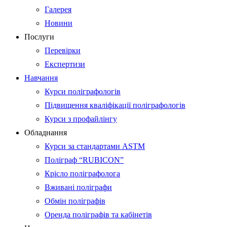
Галерея
Новини
Послуги
Перевірки
Експертизи
Навчання
Курси поліграфологів
Підвищення кваліфікації поліграфологів
Курси з профайлінгу
Обладнання
Курси за стандартами ASTM
Поліграф “RUBICON”
Крісло поліграфолога
Вживані поліграфи
Обмін поліграфів
Оренда поліграфів та кабінетів