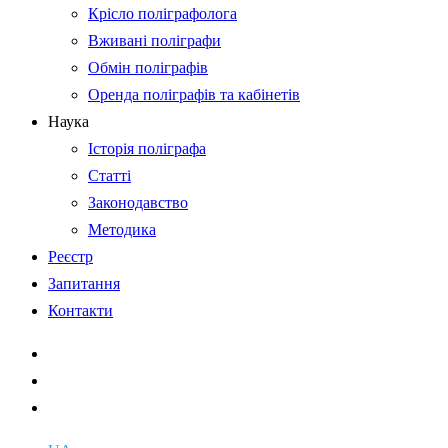
Крісло поліграфолога
Вживані поліграфи
Обмін поліграфів
Оренда поліграфів та кабінетів
Наука
Історія поліграфа
Статті
Законодавство
Методика
Реєстр
Запитання
Контакти