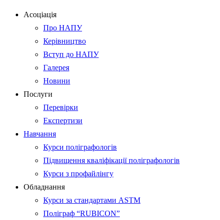
Асоціація
Про НАПУ
Керівництво
Вступ до НАПУ
Галерея
Новини
Послуги
Перевірки
Експертизи
Навчання
Курси поліграфологів
Підвищення кваліфікації поліграфологів
Курси з профайлінгу
Обладнання
Курси за стандартами ASTM
Поліграф “RUBICON”