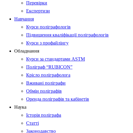
Перевірки
Експертизи
Навчання
Курси поліграфологів
Підвищення кваліфікації поліграфологів
Курси з профайлінгу
Обладнання
Курси за стандартами ASTM
Поліграф “RUBICON”
Крісло поліграфолога
Вживані поліграфи
Обмін поліграфів
Оренда поліграфів та кабінетів
Наука
Історія поліграфа
Статті
Законодавство