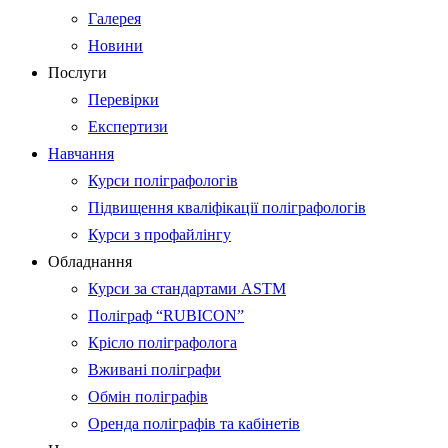
Галерея
Новини
Послуги
Перевірки
Експертизи
Навчання
Курси поліграфологів
Підвищення кваліфікації поліграфологів
Курси з профайлінгу
Обладнання
Курси за стандартами ASTM
Поліграф “RUBICON”
Крісло поліграфолога
Вживані поліграфи
Обмін поліграфів
Оренда поліграфів та кабінетів