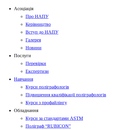
Асоціація
Про НАПУ
Керівництво
Вступ до НАПУ
Галерея
Новини
Послуги
Перевірки
Експертизи
Навчання
Курси поліграфологів
Підвищення кваліфікації поліграфологів
Курси з профайлінгу
Обладнання
Курси за стандартами ASTM
Поліграф “RUBICON”