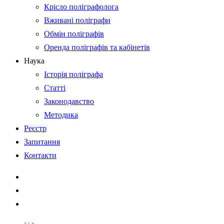
Крісло поліграфолога
Вживані поліграфи
Обмін поліграфів
Оренда поліграфів та кабінетів
Наука
Історія поліграфа
Статті
Законодавство
Методика
Реєстр
Запитання
Контакти