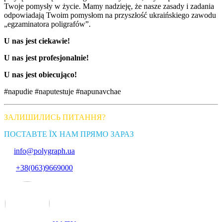
Twoje pomysły w życie. Mamy nadzieję, że nasze zasady i zadania
odpowiadają Twoim pomysłom na przyszłość ukraińskiego zawodu
„egzaminatora poligrafów”.
U nas jest ciekawie!
U nas jest profesjonalnie!
U nas jest obiecująco!
#napudie #naputestuje #napunavchae
ЗАЛИШИЛИСЬ ПИТАННЯ?
ПОСТАВТЕ ЇХ НАМ ПРЯМО ЗАРАЗ
info@polygraph.ua
+38(063)9669000