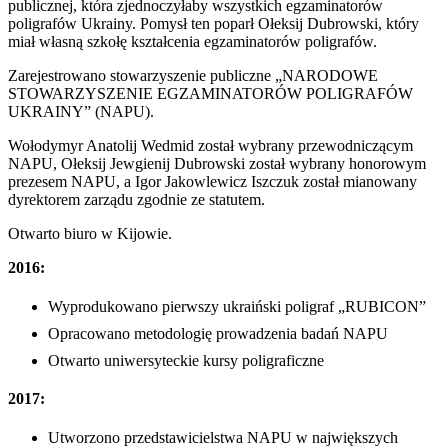
publicznej, która zjednoczyłaby wszystkich egzaminatorów
poligrafów Ukrainy. Pomysł ten poparł Ołeksij Dubrowski, który
miał własną szkołę kształcenia egzaminatorów poligrafów.
Zarejestrowano stowarzyszenie publiczne „NARODOWE
STOWARZYSZENIE EGZAMINATORÓW POLIGRAFÓW
UKRAINY” (NAPU).
Wołodymyr Anatolij Wedmid został wybrany przewodniczącym
NAPU, Ołeksij Jewgienij Dubrowski został wybrany honorowym
prezesem NAPU, a Igor Jakowlewicz Iszczuk został mianowany
dyrektorem zarządu zgodnie ze statutem.
Otwarto biuro w Kijowie.
2016:
Wyprodukowano pierwszy ukraiński poligraf „RUBICON”
Opracowano metodologię prowadzenia badań NAPU
Otwarto uniwersyteckie kursy poligraficzne
2017:
Utworzono przedstawicielstwa NAPU w największych