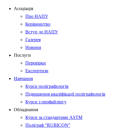
Асоціація
Про НАПУ
Керівництво
Вступ до НАПУ
Галерея
Новини
Послуги
Перевірки
Експертизи
Навчання
Курси поліграфологів
Підвищення кваліфікації поліграфологів
Курси з профайлінгу
Обладнання
Курси за стандартами ASTM
Поліграф “RUBICON”