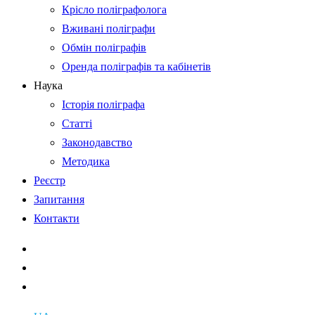
Крісло поліграфолога
Вживані поліграфи
Обмін поліграфів
Оренда поліграфів та кабінетів
Наука
Історія поліграфа
Статті
Законодавство
Методика
Реєстр
Запитання
Контакти