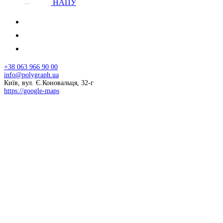
НАПУ
+38 063 966 90 00
info@polygraph.ua
Київ, вул. Є.Коновальця, 32-г
https://google-maps
© 2026 НАПУ