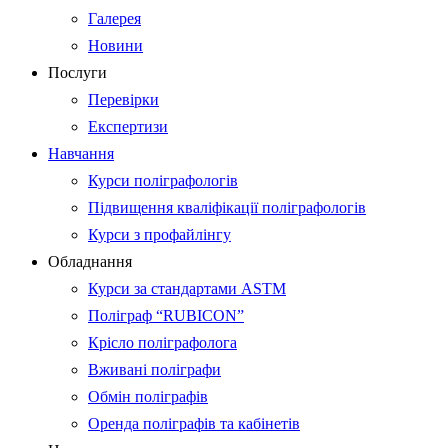
Галерея
Новини
Послуги
Перевірки
Експертизи
Навчання
Курси поліграфологів
Підвищення кваліфікації поліграфологів
Курси з профайлінгу
Обладнання
Курси за стандартами ASTM
Поліграф “RUBICON”
Крісло поліграфолога
Вживані поліграфи
Обмін поліграфів
Оренда поліграфів та кабінетів