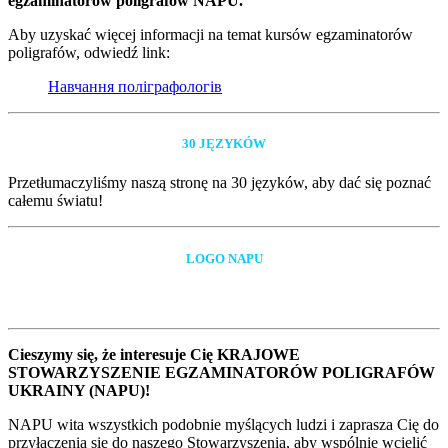
egzaminatorów poligrafów NAPU.
Aby uzyskać więcej informacji na temat kursów egzaminatorów
poligrafów, odwiedź link:
Навчання поліграфологів
30 JĘZYKÓW
Przetłumaczyliśmy naszą stronę na 30 języków, aby dać się poznać
całemu światu!
LOGO NAPU
Cieszymy się, że interesuje Cię KRAJOWE
STOWARZYSZENIE EGZAMINATORÓW POLIGRAFÓW
UKRAINY (NAPU)!
NAPU wita wszystkich podobnie myślących ludzi i zaprasza Cię do
przyłączenia się do naszego Stowarzyszenia, aby wspólnie wcielić