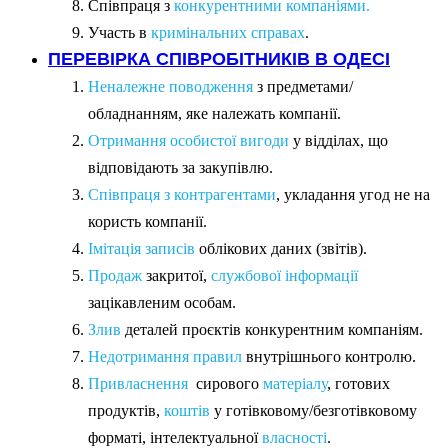
Співпраця з
конкурентними компаніями.
Участь в
кримінальних справах
.
ПЕРЕВІРКА СПІВРОБІТНИКІВ В ОДЕСІ
Неналежне поводження
з предметами/
обладнанням, яке належать компанії.
Отримання особистої вигоди
у відділах, що
відповідають за закупівлю.
Співпраця з контрагентами
, укладання угод не на
користь компанії.
Імітація записів
облікових даних (звітів).
Продаж
закритої,
службової інформації
зацікавленим особам.
Злив
деталей проєктів конкурентним компаніям.
Недотримання правил
внутрішнього контролю.
Привласнення
сирового
матеріалу
, готових
продуктів,
коштів
у готівковому/безготівковому
форматі, інтелектуальної
власності
.