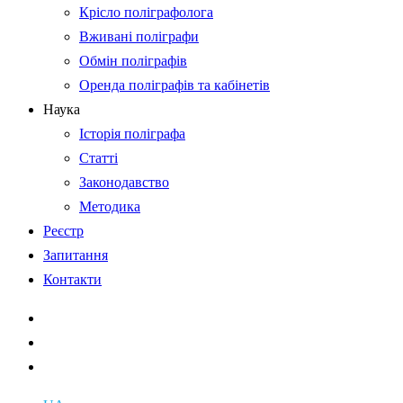
Крісло поліграфолога
Вживані поліграфи
Обмін поліграфів
Оренда поліграфів та кабінетів
Наука
Історія поліграфа
Статті
Законодавство
Методика
Реєстр
Запитання
Контакти