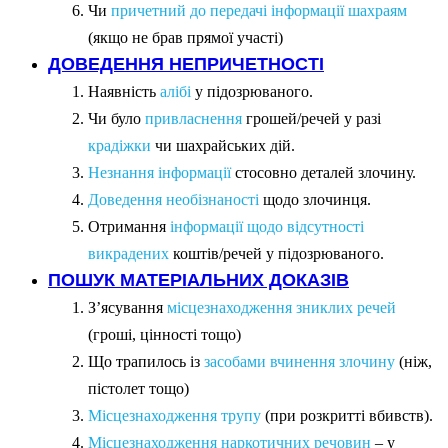
Чи
причетний до передачі інформації шахраям
(якщо не брав прямої участі)
ДОВЕДЕННЯ НЕПРИЧЕТНОСТІ
Наявність
алібі
у підозрюваного.
Чи було
привласнення
грошей/речей у разі
крадіжки
чи шахрайських дій.
Незнання інформації
стосовно деталей злочину.
Доведення необізнаності
щодо злочинця.
Отримання
інформації щодо відсутності
викрадених
коштів/речей у підозрюваного.
ПОШУК МАТЕРІАЛЬНИХ ДОКАЗІВ
З’ясування
місцезнаходження зниклих речей
(гроші, цінності тощо)
Що трапилось із
засобами вчинення злочину
(ніж,
пістолет тощо)
Місцезнаходження трупу
(при розкритті вбивств).
Місцезнаходження наркотичних речовин
– у