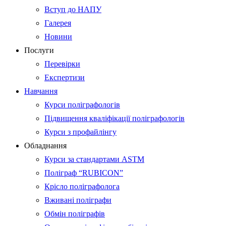
Вступ до НАПУ
Галерея
Новини
Послуги
Перевірки
Експертизи
Навчання
Курси поліграфологів
Підвищення кваліфікації поліграфологів
Курси з профайлінгу
Обладнання
Курси за стандартами ASTM
Поліграф “RUBICON”
Крісло поліграфолога
Вживані поліграфи
Обмін поліграфів