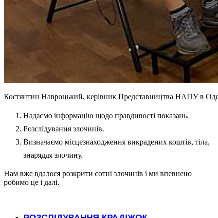
Костянтин Навроцький, керівник Представництва НАПУ в Одес
Надаємо інформацію щодо правдивості показань.
Розслідування злочинів.
Визначаємо місцезнаходження викрадених коштів, тіла,
знаряддя злочину.
Нам вже вдалося розкрити сотні злочинів і ми впевнено
робимо це і далі.
.
РОЗСЛІДУВАННЯ КРАДІЖОК