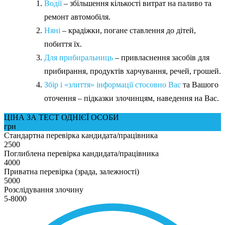
Водії
– збільшення кількості витрат на паливо та
ремонт автомобіля.
Няні
– крадіжки, погане ставлення до дітей,
побиття їх.
Для прибиральниць
– привласнення засобів для
прибирання, продуктів харчування, речей, грошей.
Збір і «злиття» інформації стосовно Вас
та Вашого
оточення – підказки злочинцям, наведення на Вас.
ЦІНА ЗА ТЕСТ ОДНІЄЇ ОСОБИ
грн
Стандартна перевірка кандидата/працівника
2500
Поглиблена перевірка кандидата/працівника
4000
Приватна перевірка (зрада, залежності)
5000
Розслідування злочину
5-8000