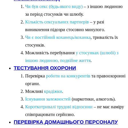
Чи був секс (будь-якого виду)
– з іншою людиною
за період стосунків чи шлюбу.
Кількість сексуальних партнерів
– у разі
виникнення підозри стосовно минулого.
Чи є постійний коханець/коханка
, тривалість їх
стосунків.
Можливість перебування
у стосунках (шлюбі) з
іншою людиною, подвійне життя
.
ТЕСТУВАННЯ ОХОРОНИ
Перевірка
роботи на конкурентів
та правоохоронні
органи.
Можливі
крадіжки
.
Існування залежностей
(наркотики, алкоголь).
Короткотривалі трудові відносини
– не має наміру
співпрацювати серйозно.
ПЕРЕВІРКА ДОМАШНЬОГО ПЕРСОНАЛУ