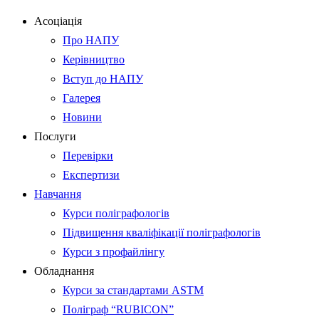
Асоціація
Про НАПУ
Керівництво
Вступ до НАПУ
Галерея
Новини
Послуги
Перевірки
Експертизи
Навчання
Курси поліграфологів
Підвищення кваліфікації поліграфологів
Курси з профайлінгу
Обладнання
Курси за стандартами ASTM
Поліграф “RUBICON”