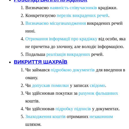
Визначаємо
наявність співучасників
крадіжки.
Конкретизуємо
перелік викрадених речей
.
Визначаємо місцезнаходження
викрадених речей
нині.
Отримання інформації про крадіжку
від особи, яка
не причетна до злочину, але володіє інформацією.
Подальша
реалізація викрадених
речей.
ВИКРИТТЯ ШАХРАЇВ
Чи займався
підробкою документів
для введення в
оману.
Чи
допускав помилки
у записах
свідомо
.
Чи здійснював покупки за
рахунок фальшивих
коштів.
Чи здійснював
підробку підписів
у документах.
Знаходження коштів
отриманих
незаконним
шляхом.