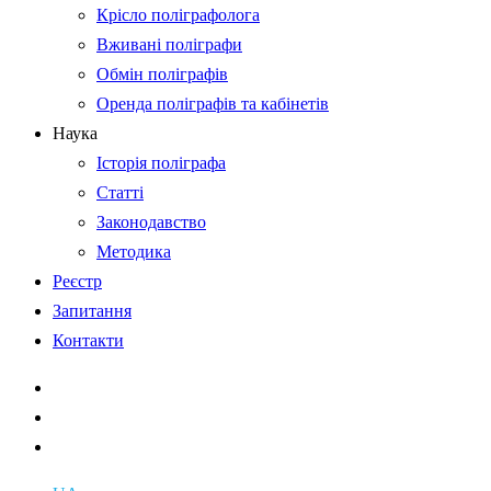
Крісло поліграфолога
Вживані поліграфи
Обмін поліграфів
Оренда поліграфів та кабінетів
Наука
Історія поліграфа
Статті
Законодавство
Методика
Реєстр
Запитання
Контакти