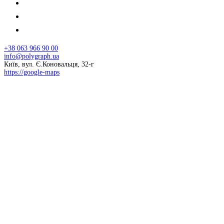
+38 063 966 90 00
info@polygraph.ua
Київ, вул. Є.Коновальця, 32-г
https://google-maps
© 2026 НАПУ