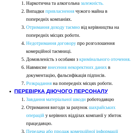
Наркотична та алкогольна
залежність.
Випадки
привласнення
чужого майна в
попередніх компаніях.
Отримання доходу таємно
від керівництва на
попередніх місцях роботи.
Недотримання договору
про розголошення
комерційної таємниці.
Домовленість з особами з
кримінального оточення.
Навмисне
внесення некоректних даних
в
документацію, фальсифікація підписів.
Розкрадання
на попередніх місцях роботи.
ПЕРЕВІРКА ДІЮЧОГО ПЕРСОНАЛУ
Завдання матеріальної шкоди
роботодавцю
Отримання вигоди за рахунок
шахрайських
операцій
у керівних відділах компанії у збиток
працедавцю.
Передача або продаж комерційної інформації