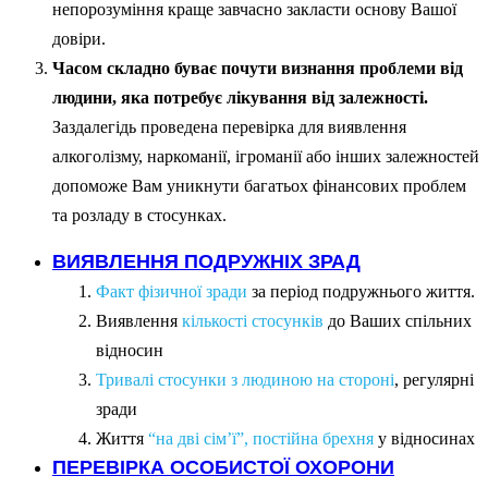
непорозуміння краще завчасно закласти основу Вашої
довіри.
Часом складно буває почути визнання проблеми від
людини, яка потребує лікування від залежності.
Заздалегідь проведена перевірка для виявлення
алкоголізму, наркоманії, ігроманії або інших залежностей
допоможе Вам уникнути багатьох фінансових проблем
та розладу в стосунках.
ВИЯВЛЕННЯ ПОДРУЖНІХ ЗРАД
Факт фізичної зради
за період подружнього життя.
Виявлення
кількості стосунків
до Ваших спільних
відносин
Тривалі стосунки з людиною на стороні
, регулярні
зради
Життя
“на дві сім’ї”, постійна брехня
у відносинах
ПЕРЕВІРКА ОСОБИСТОЇ ОХОРОНИ