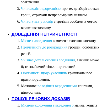
збагачення.
Чи володіє інформацією
про те, де зберігаються
гроші, отримані неправомірним шляхом.
Чи вступав у зговір
з третіми особами з метою
вчинення злочину.
ДОВЕДЕННЯ НЕПРИЧЕТНОСТІ
Місцезнаходження
в момент скоєння злочину.
Причетність до розкрадання
грошей, особистих
речей.
Чи знає деталі скоєння злодіяння
, з якими може
бути знайомий тільки причетний.
Обізнаність щодо учасників
кримінального
правопорушення.
Можливе
володіння вкраденними
коштами,
цінностями.
ПОШУК РЕЧОВИХ ДОКАЗІВ
Місцезнаходження викраденого
майна, коштів.