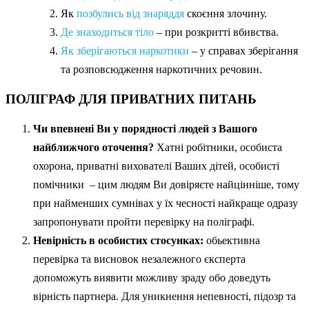
Як
позбулись від знаряддя
скоєння злочину.
Де знаходиться тіло
– при розкритті вбивства.
Як зберігаються наркотики
– у справах зберігання
та розповсюдження наркотичних речовин.
ПОЛІГРАФ ДЛЯ ПРИВАТНИХ ПИТАНЬ
Чи впевнені Ви у порядності людей з Вашого
найближчого оточення?
Хатні робітники, особиста
охорона, приватні вихователі Ваших дітей, особисті
помічники – цим людям Ви довіряєте найцінніше, тому
при найменших сумнівах у їх чесності найкраще одразу
запропонувати пройти перевірку на поліграфі.
Невірність в особистих стосунках:
обьективна
перевірка та висновок незалежного єксперта
допоможуть виявити можливу зраду обо доведуть
вірність партнера. Для уникнення непевності, підозр та