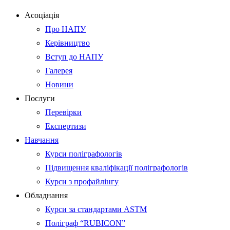
Асоціація
Про НАПУ
Керівництво
Вступ до НАПУ
Галерея
Новини
Послуги
Перевірки
Експертизи
Навчання
Курси поліграфологів
Підвищення кваліфікації поліграфологів
Курси з профайлінгу
Обладнання
Курси за стандартами ASTM
Поліграф “RUBICON”