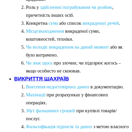
Роль у
здійсненні пограбування чи розбою
,
причетність інших осіб.
Конкретна
сума
або список
викрадених речей
.
Місцезнаходження
викраденої суми,
коштовностей, техніки.
Чи володіє викраденим на даний момент
або як
було витрачено.
Чи знає щось
про злочин, чи підозрює когось –
якщо особисто не скоював.
ВИКРИТТЯ ШАХРАЇВ
Внесення недостовірних даних
в документацію.
Махінації
при розрахунках у фінансових
операціях.
Збут фальшивих грошей
при купівлі товарів/
послуг.
Фальсифікація підписів та даних
з метою власного