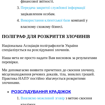
фінансової звітності.
Передача закритої службової інформації
зацікавленим особам.
Використання кліентської бази
компанії у
власному схожому бізнесі.
ПОЛІГРАФ ДЛЯ РОЗКРИТТЯ ЗЛОЧИНІВ
Національна Асоціація поліграфологів України
спеціалізується на розслідуванні злочинів.
Наша мета не просто надати Вам висновок за результатами
перевірки.
Ми допомагаємо виявити причетних до скоєння злочину,
місцезнаходження речових доказів, тіла, зниклих грошей.
Практика НАПУ постійно збагачується розкритими
злочинами.
РОЗСЛІДУВАННЯ КРАДІЖОК
Вияляємо можливий зговір
з метою скоєння
крадіжки.