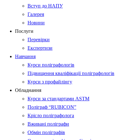
Вступ до НАПУ
Галерея
Новини
Послуги
Перевірки
Експертизи
Навчання
Курси поліграфологів
Підвищення кваліфікації поліграфологів
Курси з профайлінгу
Обладнання
Курси за стандартами ASTM
Поліграф “RUBICON”
Крісло поліграфолога
Вживані поліграфи
Обмін поліграфів