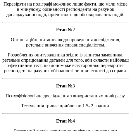
Перевіряти на поліграфі можливо лише факти, що мали місце
в минулому, обізнаності респондента на рахунок
досліджуваної події, причетності до обговорюваних подій.
Етап №2
Організаційні питання щодо проведення дослідження,
ретельне вивчення справиспеціалістом.
Розроблення опитувальника згідно із запитом замовника,
ретельне опрацювання деталей для того, аби скласти найбільш
єфективний тест, що допоможе всесторонньо перевірити
респондета на рахунок обізнаності чи причетності до справи.
Етап №3
Психофізіологічне дослідження з використанням поліграфу.
Тестування триває приблизно 1.5- 2 години.
Етап №4
Ретельний аналіз отриманих поліграм з подальшим