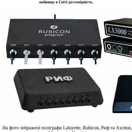
найвищу в Світі достовірність.
На фото зображені поліграфи Lafayette, Rubicon, Риф та Axcito