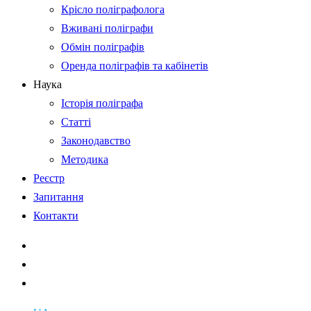
Крісло поліграфолога
Вживані поліграфи
Обмін поліграфів
Оренда поліграфів та кабінетів
Наука
Історія поліграфа
Статті
Законодавство
Методика
Реєстр
Запитання
Контакти