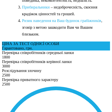
поведінка, некомпетентність, недбалість.
Прибиральники
– недоброчесність, скоєння
крадіжок цінностей та грошей.
Ризик наведення на Ваш будинок грабіжників
,
зговір з метою зашкодити Вам чи Вашим
близьким.
ЦІНА ЗА ТЕСТ ОДНІЄЇ ОСОБИ
Гарантовано, грн.
Перевірка співробітників середньої ланки
1800
Перевірка співробітників керівної ланки
3000
Розслідування злочину
2500
Перевірка приватного характеру
2500