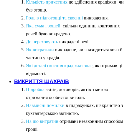
Кількість причетних
до здійснення крадіжки, чи
був зговір.
Роль в підготовці та скоєнні
викрадення.
Яка сума грошей
, скільки одиниць коштовних
речей було викрадено.
Де переховують
викрадені речі.
Як витратили
викрадене, чи знаходиться хоча б
частина у крадія.
Які деталі скоєння крадіжки знає
, як отримав ці
відомості.
ВИКРИТТЯ ШАХРАЇВ
Підробка
звітів, договорів, актів з метою
отримання особистої вигоди.
Навмисні помилки
в підрахунках, шахрайство з
бухгалтерською звітністю.
На що витратив
отримані незаконним способом
гроші.