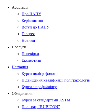
Асоціація
Про НАПУ
Керівництво
Вступ до НАПУ
Галерея
Новини
Послуги
Перевірки
Експертизи
Навчання
Курси поліграфологів
Підвищення кваліфікації поліграфологів
Курси з профайлінгу
Обладнання
Курси за стандартами ASTM
Поліграф “RUBICON”