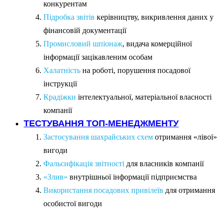
конкурентам
Підробка звітів
керівництву, викривлення даних у
фінансовій документації
Промисловий шпіонаж
, видача комерційної
інформації зацікавленим особам
Халатність
на роботі, порушення посадової
інструкції
Крадіжки
інтелектуальної, матеріальної власності
компанії
ТЕСТУВАННЯ ТОП-МЕНЕДЖМЕНТУ
Застосування шахрайських схем
отримання «лівої»
вигоди
Фальсифікація звітності
для власників компанії
«Злив»
внутрішньої інформації підприємства
Використання посадових привілеїв
для отримання
особистої вигоди