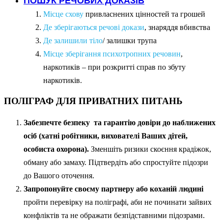
Місце схову
привласнених цінностей та грошей
Де зберігаються речові докази
, знаряддя вбивства
Де залишили тіло
/ залишки трупа
Місце зберігання психотропних речовин
,
наркотиків – при розкритті справ по збуту
наркотиків.
ПОЛІГРАФ ДЛЯ ПРИВАТНИХ ПИТАНЬ
Забезпечте безпеку та гарантію довіри до наближених
осіб (хатні робітники, вихователі Ваших дітей,
особиста охорона).
Зменшіть ризики скоєння крадіжок,
обману або замаху. Підтвердіть або спростуйте підозри
до Вашого оточення.
Запропонуйте своєму партнеру або коханій людині
пройти перевірку на поліграфі, аби не починати зайвих
конфліктів та не ображати безпідставними підозрами.