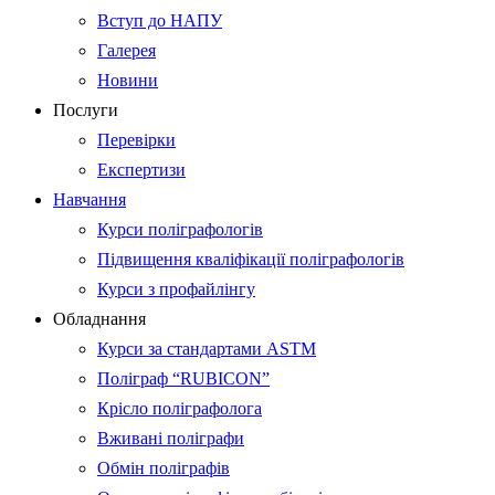
Вступ до НАПУ
Галерея
Новини
Послуги
Перевірки
Експертизи
Навчання
Курси поліграфологів
Підвищення кваліфікації поліграфологів
Курси з профайлінгу
Обладнання
Курси за стандартами ASTM
Поліграф “RUBICON”
Крісло поліграфолога
Вживані поліграфи
Обмін поліграфів