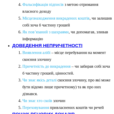
Фальсифікація підписів
з метою отримання
власного доходу
Місцезнаходження викрадених коштів
, чи залишив
собі хоча б частину грошей
Як пов’язаний з шахраями
, чи допомагав, зливав
інформацію
ДОВЕДЕННЯ НЕПРИЧЕТНОСТІ
Виявлення алібі
– місце перебування на момент
скоєння злочину
Причетність до викрадення
– чи забирав собі хоча
б частину грошей, цінностей.
Чи знає якісь деталі
скоєння злочину, про які може
бути відомо лише причетному) та як про них
дізнався.
Чи знає хто скоїв
злочин
Переховування
привласнених коштів чи речей
ПОШУК РЕЧОВИХ ДОКАЗІВ