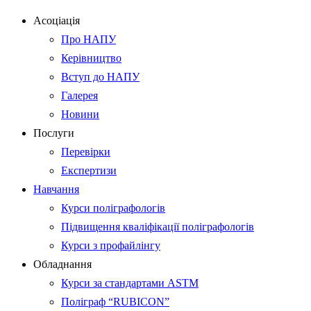
Асоціація
Про НАПУ
Керівництво
Вступ до НАПУ
Галерея
Новини
Послуги
Перевірки
Експертизи
Навчання
Курси поліграфологів
Підвищення кваліфікації поліграфологів
Курси з профайлінгу
Обладнання
Курси за стандартами ASTM
Поліграф “RUBICON”