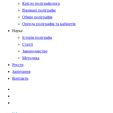
Крісло поліграфолога
Вживані поліграфи
Обмін поліграфів
Оренда поліграфів та кабінетів
Наука
Історія поліграфа
Статті
Законодавство
Методика
Реєстр
Запитання
Контакти