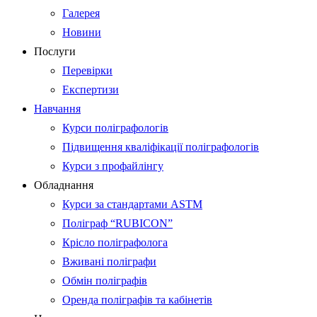
Галерея
Новини
Послуги
Перевірки
Експертизи
Навчання
Курси поліграфологів
Підвищення кваліфікації поліграфологів
Курси з профайлінгу
Обладнання
Курси за стандартами ASTM
Поліграф “RUBICON”
Крісло поліграфолога
Вживані поліграфи
Обмін поліграфів
Оренда поліграфів та кабінетів