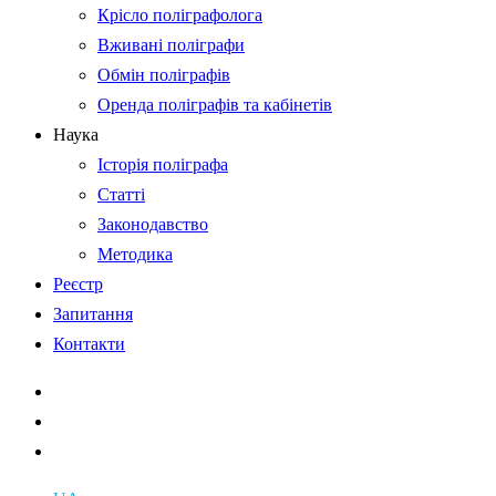
Крісло поліграфолога
Вживані поліграфи
Обмін поліграфів
Оренда поліграфів та кабінетів
Наука
Історія поліграфа
Статті
Законодавство
Методика
Реєстр
Запитання
Контакти