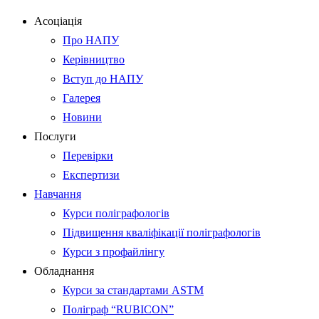
Асоціація
Про НАПУ
Керівництво
Вступ до НАПУ
Галерея
Новини
Послуги
Перевірки
Експертизи
Навчання
Курси поліграфологів
Підвищення кваліфікації поліграфологів
Курси з профайлінгу
Обладнання
Курси за стандартами ASTM
Поліграф “RUBICON”