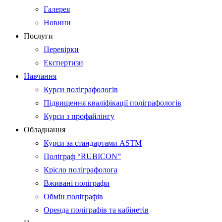
Галерея
Новини
Послуги
Перевірки
Експертизи
Навчання
Курси поліграфологів
Підвищення кваліфікації поліграфологів
Курси з профайлінгу
Обладнання
Курси за стандартами ASTM
Поліграф “RUBICON”
Крісло поліграфолога
Вживані поліграфи
Обмін поліграфів
Оренда поліграфів та кабінетів