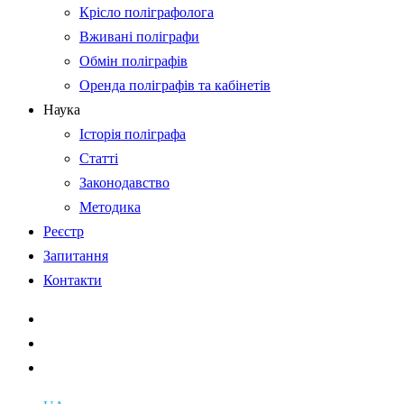
Крісло поліграфолога
Вживані поліграфи
Обмін поліграфів
Оренда поліграфів та кабінетів
Наука
Історія поліграфа
Статті
Законодавство
Методика
Реєстр
Запитання
Контакти