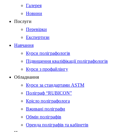
Галерея
Новини
Послуги
Перевірки
Експертизи
Навчання
Курси поліграфологів
Підвищення кваліфікації поліграфологів
Курси з профайлінгу
Обладнання
Курси за стандартами ASTM
Поліграф “RUBICON”
Крісло поліграфолога
Вживані поліграфи
Обмін поліграфів
Оренда поліграфів та кабінетів