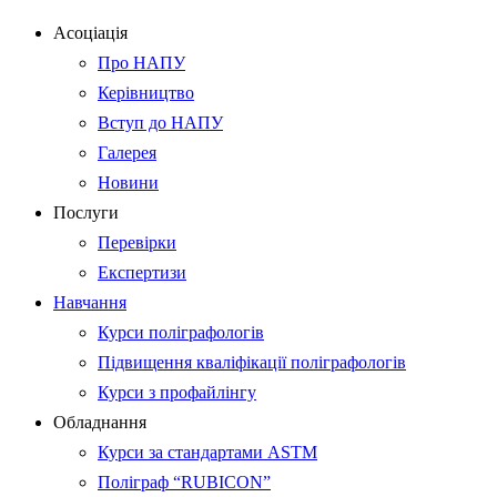
Асоціація
Про НАПУ
Керівництво
Вступ до НАПУ
Галерея
Новини
Послуги
Перевірки
Експертизи
Навчання
Курси поліграфологів
Підвищення кваліфікації поліграфологів
Курси з профайлінгу
Обладнання
Курси за стандартами ASTM
Поліграф “RUBICON”