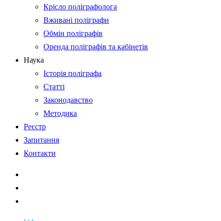
Крісло поліграфолога
Вживані поліграфи
Обмін поліграфів
Оренда поліграфів та кабінетів
Наука
Історія поліграфа
Статті
Законодавство
Методика
Реєстр
Запитання
Контакти