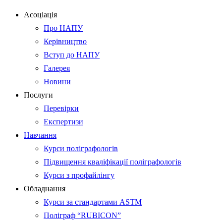
Асоціація
Про НАПУ
Керівництво
Вступ до НАПУ
Галерея
Новини
Послуги
Перевірки
Експертизи
Навчання
Курси поліграфологів
Підвищення кваліфікації поліграфологів
Курси з профайлінгу
Обладнання
Курси за стандартами ASTM
Поліграф “RUBICON”