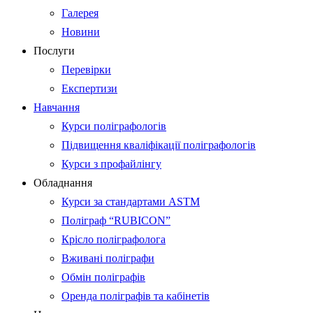
Галерея
Новини
Послуги
Перевірки
Експертизи
Навчання
Курси поліграфологів
Підвищення кваліфікації поліграфологів
Курси з профайлінгу
Обладнання
Курси за стандартами ASTM
Поліграф “RUBICON”
Крісло поліграфолога
Вживані поліграфи
Обмін поліграфів
Оренда поліграфів та кабінетів