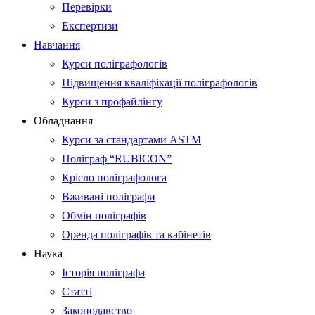
Перевірки
Експертизи
Навчання
Курси поліграфологів
Підвищення кваліфікації поліграфологів
Курси з профайлінгу
Обладнання
Курси за стандартами ASTM
Поліграф “RUBICON”
Крісло поліграфолога
Вживані поліграфи
Обмін поліграфів
Оренда поліграфів та кабінетів
Наука
Історія поліграфа
Статті
Законодавство