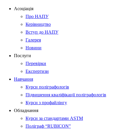
Асоціація
Про НАПУ
Керівництво
Вступ до НАПУ
Галерея
Новини
Послуги
Перевірки
Експертизи
Навчання
Курси поліграфологів
Підвищення кваліфікації поліграфологів
Курси з профайлінгу
Обладнання
Курси за стандартами ASTM
Поліграф “RUBICON”