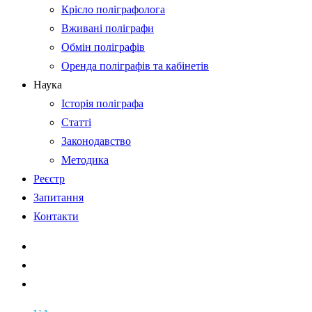
Крісло поліграфолога
Вживані поліграфи
Обмін поліграфів
Оренда поліграфів та кабінетів
Наука
Історія поліграфа
Статті
Законодавство
Методика
Реєстр
Запитання
Контакти