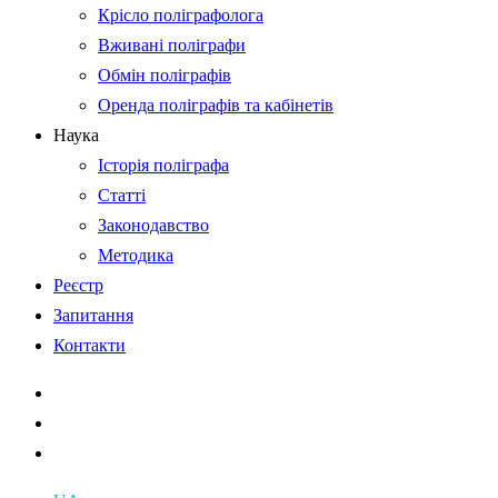
Крісло поліграфолога
Вживані поліграфи
Обмін поліграфів
Оренда поліграфів та кабінетів
Наука
Історія поліграфа
Статті
Законодавство
Методика
Реєстр
Запитання
Контакти