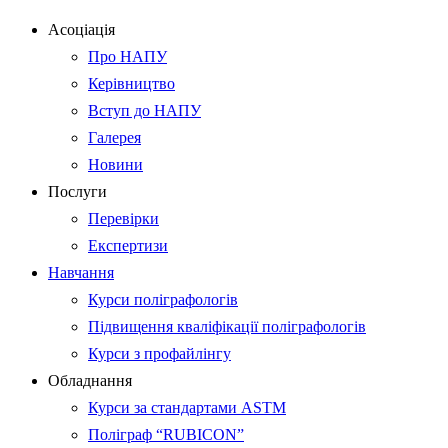
Асоціація
Про НАПУ
Керівництво
Вступ до НАПУ
Галерея
Новини
Послуги
Перевірки
Експертизи
Навчання
Курси поліграфологів
Підвищення кваліфікації поліграфологів
Курси з профайлінгу
Обладнання
Курси за стандартами ASTM
Поліграф “RUBICON”