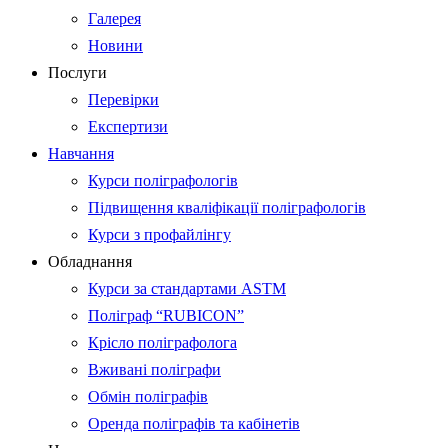
Галерея
Новини
Послуги
Перевірки
Експертизи
Навчання
Курси поліграфологів
Підвищення кваліфікації поліграфологів
Курси з профайлінгу
Обладнання
Курси за стандартами ASTM
Поліграф “RUBICON”
Крісло поліграфолога
Вживані поліграфи
Обмін поліграфів
Оренда поліграфів та кабінетів